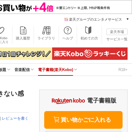
楽天グループのエンタメサービス
電子書籍
楽天市場
楽天Kobo
Kobo
購入履歴
ライブラリ
ヘルプ
初めての方
サービス一覧
本/ゲーム/CD/DVD
に入り
楽天ブックス
雑誌読み放題
楽天マガジン
放題
音楽配信
電子書籍(楽天Kobo)
R18+
音楽配信
楽天ミュージック
動画配信
楽天TV
きない感
動画配信ガイド
電子書籍版
Rakuten PLAY
無料テレビ
|
レビューを書く
Rチャンネル
買い物かごに入れる
チケット