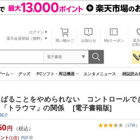
ログイン
楽天会員登録（無料）
買い物かご
お知らせ
Myクーポン
楽天
お気
電子書籍
ゲーム
グッズ
PCソフト・周辺機器
エンタメニュース
雑誌読み
んばることをやめられない コントロールで
「トラウマ」の関係 [電子書籍版]
裕介
50
（
17
件）
円
（税込）
イント
1倍
内訳