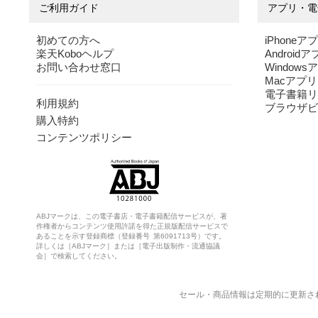
ご利用ガイド
アプリ・電
初めての方へ
iPhoneア
楽天Koboヘルプ
Android
お問い合わせ窓口
Windows
Macアプリ
電子書籍リ
利用規約
ブラウザビ
購入特約
コンテンツポリシー
ABJマークは、この電子書店・電子書籍配信サービスが、著
作権者からコンテンツ使用許諾を得た正規版配信サービスで
あることを示す登録商標（登録番号 第6091713号）です。
詳しくは［ABJマーク］または［電子出版制作・流通協議
会］で検索してください。
セール・商品情報は定期的に更新さ