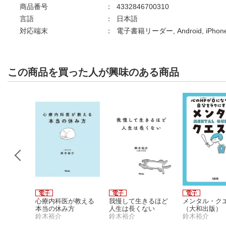
商品番号
：
4332846700310
言語
：
日本語
対応端末
：
電子書籍リーダー, Android, iPho
この商品を買った人が興味のある商品
付】万年
心療内科医が教える
我慢して生きるほど
メンタル・ク
だす が
本当の休み方
人生は長くない
（大和出版）
ご自愛
鈴木裕介
鈴木裕介
鈴木裕介