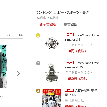
ランキング：ホビー・スポーツ・美術
※1時間ごとに更新
電子書籍版
紙書籍版
ページ：
1
/
4
Fate/Grand Orde
1
r material I
ＴＹＰＥーＭＯＯＮ
110円（税込）
Fate/Grand Orde
2
r material XVIII
ＴＹＰＥーＭＯＯＮ
1,980円（税込）
AERA増刊 甲子
3
園 2026
し」
「1日1つ」で人生が
反応しない練習 あ
あなたの「しんど
 ー
変わる 幸せメンタ
らゆる悩みが消えて
い」をほぐす本
朝日新聞出版
学ー
ルをつくる100チャレ
まゆ姉
いくブッダの超・合
草薙龍瞬
Poche
ンジ
理的な「考え方」
650円（税込）