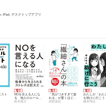
ne, iPad, デスクトップアプリ
エスト
NOを言える人にな
「気がつきすぎて疲
わたしが「わた
る 他人のルールに
れる」が驚くほどな
を助けに行こう
縛られず、自分のル
鈴木裕介
くなる 「繊細さ
武田友紀
自分を救う心理
橋本翔太
ールで生きる方法
ん」の本