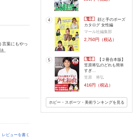
顔と手のポーズ
4
カタログ 女性編
マール社編集部
2,750円（税込）
う言葉にもやっ
法。
【２冊合本版】
5
笠原将弘のどれも簡単
すぎ…
笠原 将弘
416円（税込）
ホビー・スポーツ・美術ランキングを見る
レビューを書く