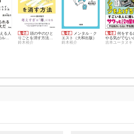
言える人
頭の中のひと
メンタル・ク
何をする
のルー
りごとを消す方法
エスト（大和出版）
やる気がでないの
、自分
（池田書店）
鈴木裕介
鈴木裕介
0秒でモチベー
吉本ユータヌキ
きる方
を上げる方法を
てください…