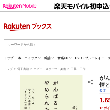
トップ
本・コミック
雑誌
音楽CD
DVD・ブルーレイ
現
トップ
>
電子書籍
>
ホビー・スポーツ・美術
>
工芸・工作
在
地
が
情と
鈴木 
1,6
15
ポ