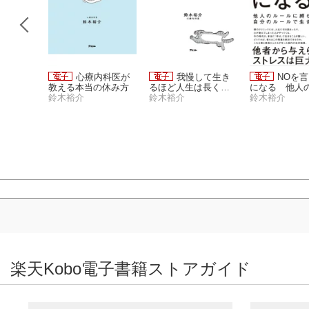
d！アフタ
心療内科医が
我慢して生き
NOを
1号 [20
教える本当の休み方
るほど人生は長くな
になる 他人
発売]
ン編集部
鈴木裕介
い
鈴木裕介
ルに縛られず
鈴木裕介
のルールで生
法
楽天Kobo電子書籍ストアガイド