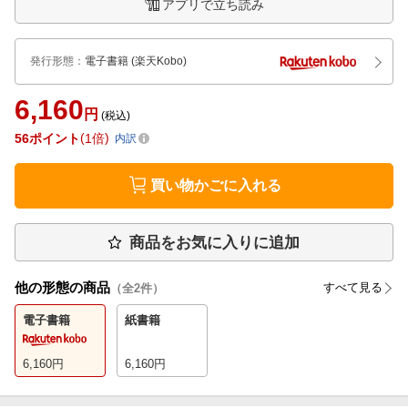
アプリで立ち読み
発行形態
：
電子書籍
(楽天Kobo)
6,160
円
(税込)
56
ポイント
1倍
内訳
買い物かごに入れる
商品をお気に入りに追加
他の形態の商品
すべて見る
（全
2
件）
電子書籍
紙書籍
6,160
円
6,160
円