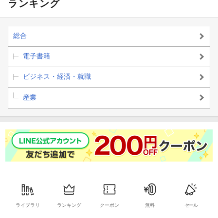
ランキング
第１部 監視資本主義の基盤
第２章 ２０１１年８月９日 監視資本主義の舞台の設営
総合
第３章 行動余剰の発見
電子書籍
第４章 城を囲む濠
ビジネス・経済・就職
第５章 監視資本主義の巧妙な罠
産業
第６章 乗っ取られて
第２部 監視資本主義の発展
第７章 リアリティ・ビジネス
第８章 経験からデータへ
第９章 深層からのレンディション
ライブラリ
ランキング
クーポン
無料
セール