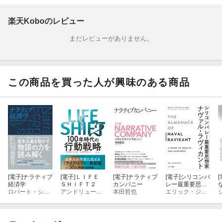
バラク・オバマ元大統領が選ぶ2019年ベストブックの一冊に選出
楽天Koboのレビュー
フィナンシャル・タイムズ＆マッキンゼーが選ぶブック・オブ・
まだレビューがありません。
ザ・イヤー最終選考選出
この本は現代の『資本論』であるーーゼイディ・スミス（『ホワ
イト・ティース』著者）
この商品を買った人が興味のある商品
稀に見る大胆な仮説、美しい筆致、深刻な警告を併せ持つマスタ
ーピースーーロバート・ライシュ（『最後の資本主義』著者）
デジタル時代の自己防衛を必要とする全ての人が読むべき本ーー
ナオミ・クライン（『ショック・ドクトリン』著者）
【主な内容】
[電子]
ナラティブ
[電子]
ＬＩＦＥ
[電子]
ナラティブ
[電子]
シリコンバ
[
経済学
ＳＨＩＦＴ２
カンパニー
レー最重要思想
序論 最初の地図
ロバート・シラー
アンドリュースコット
本田哲也
家ナヴァル・ラ
エリック・ジョーゲンソン
ヴィカント
第１章 デジタルの未来におけるホームか追放か