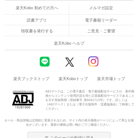
第１０章 彼らを踊らせろ
楽天Kobo 初めての方へ
メルマガ設定
第１１章 未来に対する権利
読書アプリ
電子書籍リーダー
第３部 第３の近代のための道具主義の力
領収書を発行する
ご意見・ご要望
第１２章 ２種の力
楽天Kobo ヘルプ
第１３章 ビッグ・アザーと道具主義者の台頭
第１４章 確実なユートピア
楽天ブックストップ
楽天Koboトップ
楽天市場トップ
第１５章 集団としての道具主義者
ABJマークは、この電子書店・電子書籍配信サービスが、著作権
者からコンテンツ使用許諾を得た正規版配信サービスであること
第１６章 巣の中の生活
を示す登録商標（登録番号 第6091713号）です。詳しくは
［ABJマーク］または［電子出版制作・流通協議会］で検索して
ください。
第１７章 聖域を持つ権利
セール・商品情報は定期的に更新されるため、サイト内の表示価格がページによって異なる場
結論 私たちの権利
合がございます。最新の価格は買い物かごでご確認ください。
第１８章 上からのクーデター
このページの先頭に戻る