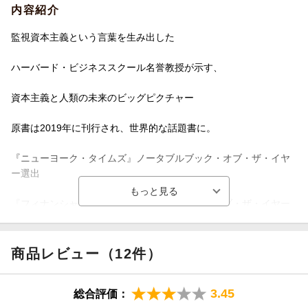
内容紹介
監視資本主義という言葉を生み出した
ハーバード・ビジネススクール名誉教授が示す、
資本主義と人類の未来のビッグピクチャー
原書は2019年に刊行され、世界的な話題書に。
『ニューヨーク・タイムズ』ノータブルブック・オブ・ザ・イヤ
ー選出
『フィナンシャル・タイムズ』ベストブック・オブ・ザ・イヤー
選出
『サンデータイムズ（UK）』ベストビジネスブック・オブ・ザ・
商品レビュー（12件）
イヤー選出
3.45
総合評価：
『ガーディアン』が選ぶ21世紀のベストブックの一冊に選出