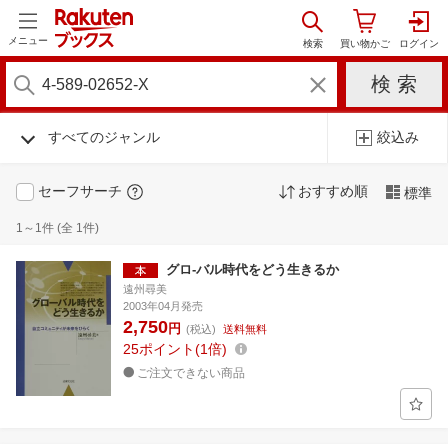
メニュー
すべてのジャンル
絞込み
セーフサーチ
おすすめ順
標準
1～1件 (全 1件)
グロ-バル時代をどう生きるか
遠州尋美
2003年04月発売
2,750
円
(税込)
送料無料
25
ポイント
1倍
ご注文できない商品