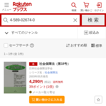
メニュー
すべてのジャンル
絞込み
セーフサーチ
おすすめ順
標準
1～1件 (全 1件)
社会保障法（第18号）
日本社会保障法学会
シリーズ名：
社会保障法
2003年05月発売
4,290
円
(税込)
送料無料
39
ポイント
1倍
メーカー取り寄せ