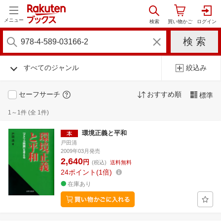
メニュー
すべてのジャンル
絞込み
セーフサーチ
おすすめ順
標準
1～1件 (全 1件)
環境正義と平和
戸田清
2009年03月発売
2,640
円
(税込)
送料無料
24
ポイント
1倍
在庫あり