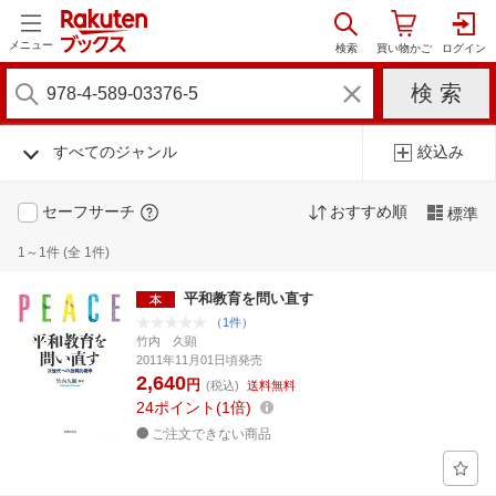
メニュー
すべてのジャンル
絞込み
セーフサーチ
おすすめ順
標準
1～1件 (全 1件)
平和教育を問い直す
（1件）
竹内 久顕
2011年11月01日頃発売
2,640
円
(税込)
送料無料
24
ポイント
1倍
ご注文できない商品