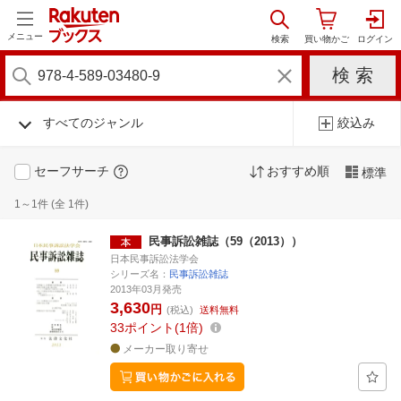
メニュー
すべてのジャンル
絞込み
セーフサーチ
おすすめ順
標準
1～1件 (全 1件)
民事訴訟雑誌（59（2013））
日本民事訴訟法学会
シリーズ名：
民事訴訟雑誌
2013年03月発売
3,630
円
(税込)
送料無料
33
ポイント
1倍
メーカー取り寄せ