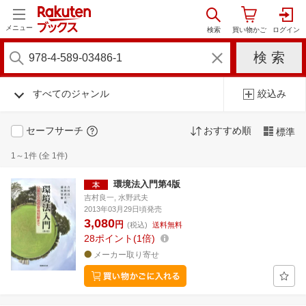
メニュー
すべてのジャンル
絞込み
セーフサーチ
おすすめ順
標準
1～1件 (全 1件)
環境法入門第4版
吉村良一, 水野武夫
2013年03月29日頃発売
3,080
円
(税込)
送料無料
28
ポイント
1倍
メーカー取り寄せ