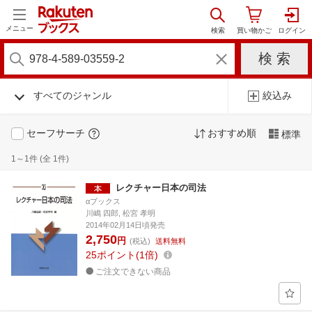
メニュー
すべてのジャンル
絞込み
セーフサーチ
おすすめ順
標準
1～1件 (全 1件)
レクチャー日本の司法
αブックス
川嶋 四郎, 松宮 孝明
2014年02月14日頃発売
2,750
円
(税込)
送料無料
25
ポイント
1倍
ご注文できない商品