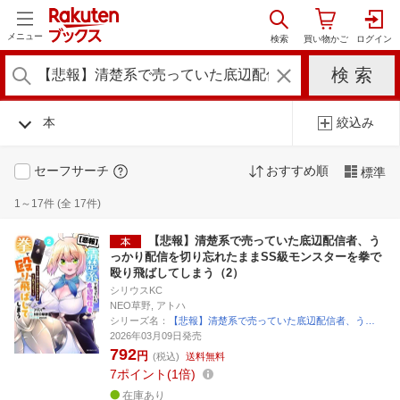
メニュー
本
絞込み
セーフサーチ
おすすめ順
標準
1～17件 (全 17件)
【悲報】清楚系で売っていた底辺配信者、う
っかり配信を切り忘れたままSS級モンスターを拳で
殴り飛ばしてしまう（2）
シリウスKC
NEO草野, アトハ
シリーズ名：
【悲報】清楚系で売っていた底辺配信者、う…
2026年03月09日発売
792
円
(税込)
送料無料
7
ポイント
1倍
在庫あり