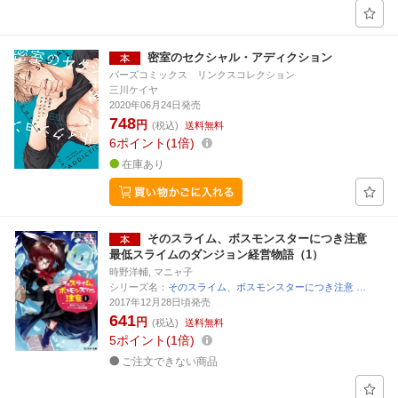
密室のセクシャル・アディクション
バーズコミックス リンクスコレクション
三川ケイヤ
2020年06月24日発売
748
円
(税込)
送料無料
6
ポイント
1倍
在庫あり
そのスライム、ボスモンスターにつき注意
最低スライムのダンジョン経営物語（1）
時野洋輔, マニャ子
シリーズ名：
そのスライム、ボスモンスターにつき注意 …
2017年12月28日頃発売
641
円
(税込)
送料無料
5
ポイント
1倍
ご注文できない商品