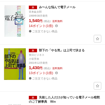
み〜んな悩んで電子メール
宮本紘太郎
1999年08月発売
1,540
円
(税込)
送料無料
14
ポイント
1倍
ご注文できない商品
部下の「やる気」は上司で決まる
実日ビジネス
小笹芳央
2001年12月発売
1,430
円
(税込)
送料無料
13
ポイント
1倍
ご注文できない商品
失敗した人だけが知っている電子メール暗黙
のご了解事典 Win