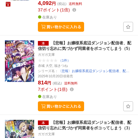
4,092
円
(税込)
送料無料
37
ポイント
1倍
在庫あり
【悲報】お嬢様系底辺ダンジョン配信者、配
信切り忘れに気づかず同業者をボコってしまう（5）
ガガガ文庫
（1件）
赤城 大空, 福きつね
シリーズ名：
〈悲報〉お嬢様系底辺ダンジョン配信者、配…
2025年10月20日頃発売
814
円
(税込)
送料無料
7
ポイント
1倍
在庫あり
【悲報】お嬢様系底辺ダンジョン配信者、配
信切り忘れに気づかず同業者をボコってしまう（3）
ガガガ文庫