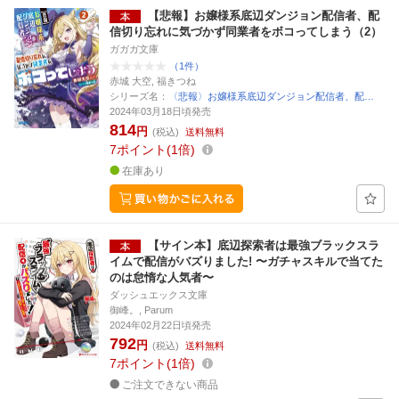
【悲報】お嬢様系底辺ダンジョン配信者、配
信切り忘れに気づかず同業者をボコってしまう（2）
ガガガ文庫
（1件）
赤城 大空, 福きつね
シリーズ名：
〈悲報〉お嬢様系底辺ダンジョン配信者、配…
2024年03月18日頃発売
814
円
(税込)
送料無料
7
ポイント
1倍
在庫あり
【サイン本】底辺探索者は最強ブラックスラ
イムで配信がバズりました! 〜ガチャスキルで当てた
のは怠惰な人気者〜
ダッシュエックス文庫
御峰。, Parum
2024年02月22日頃発売
792
円
(税込)
送料無料
7
ポイント
1倍
ご注文できない商品