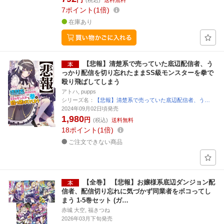
(税込)
送料無料
7
ポイント
1倍
在庫あり
【悲報】清楚系で売っていた底辺配信者、う
っかり配信を切り忘れたままSS級モンスターを拳で
殴り飛ばしてしまう
アトハ, pupps
シリーズ名：
【悲報】清楚系で売っていた底辺配信者、う…
2024年09月02日頃発売
1,980
円
(税込)
送料無料
18
ポイント
1倍
ご注文できない商品
【全巻】 【悲報】お嬢様系底辺ダンジョン配
信者、配信切り忘れに気づかず同業者をボコってし
まう 1-5巻セット (ガ…
赤城 大空, 福きつね
2026年03月下旬発売