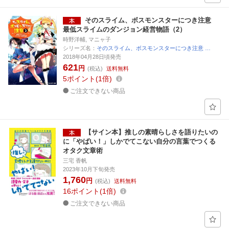
そのスライム、ボスモンスターにつき注意
最低スライムのダンジョン経営物語（2）
時野洋輔, マニャ子
シリーズ名：
そのスライム、ボスモンスターにつき注意 …
2018年04月28日頃発売
621
円
(税込)
送料無料
5
ポイント
1倍
ご注文できない商品
【サイン本】推しの素晴らしさを語りたいの
に「やばい！」しかでてこない自分の言葉でつくる
オタク文章術
三宅 香帆
2023年10月下旬発売
1,760
円
(税込)
送料無料
16
ポイント
1倍
ご注文できない商品