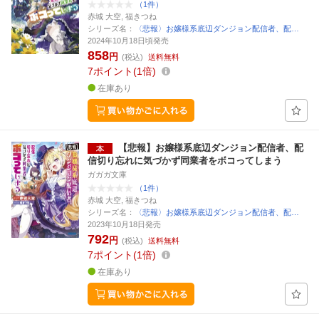
（1件）
赤城 大空, 福きつね
シリーズ名：
〈悲報〉お嬢様系底辺ダンジョン配信者、配…
2024年10月18日頃発売
858
円
(税込)
送料無料
7
ポイント
1倍
在庫あり
【悲報】お嬢様系底辺ダンジョン配信者、配
信切り忘れに気づかず同業者をボコってしまう
ガガガ文庫
（1件）
赤城 大空, 福きつね
シリーズ名：
〈悲報〉お嬢様系底辺ダンジョン配信者、配…
2023年10月18日発売
792
円
(税込)
送料無料
7
ポイント
1倍
在庫あり