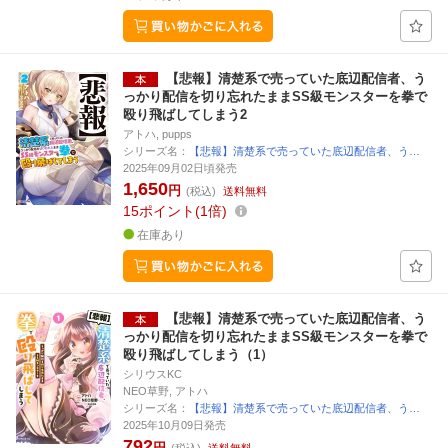
【悲報】清楚系で売っていた底辺配信者、う
っかり配信を切り忘れたままSS級モンスターを拳で
殴り飛ばしてしまう2
アトハ, pupps
シリーズ名：
【悲報】清楚系で売っていた底辺配信者、う…
2025年09月02日頃発売
1,650
円
(税込)
送料無料
15
ポイント
1倍
在庫あり
【悲報】清楚系で売っていた底辺配信者、う
っかり配信を切り忘れたままSS級モンスターを拳で
殴り飛ばしてしまう（1）
シリウスKC
NEO草野, アトハ
シリーズ名：
【悲報】清楚系で売っていた底辺配信者、う…
2025年10月09日発売
792
円