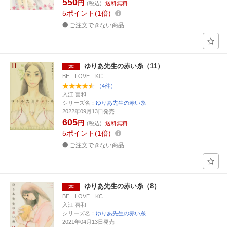
550
円
(税込)
送料無料
5
ポイント
1倍
ご注文できない商品
ゆりあ先生の赤い糸（11）
BE LOVE KC
（4件）
入江 喜和
シリーズ名：
ゆりあ先生の赤い糸
2022年09月13日発売
605
円
(税込)
送料無料
5
ポイント
1倍
ご注文できない商品
ゆりあ先生の赤い糸（8）
BE LOVE KC
入江 喜和
シリーズ名：
ゆりあ先生の赤い糸
2021年04月13日発売