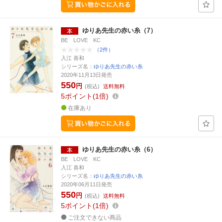
ゆりあ先生の赤い糸（7）
BE LOVE KC
（2件）
入江 喜和
シリーズ名：
ゆりあ先生の赤い糸
2020年11月13日発売
550
円
(税込)
送料無料
5
ポイント
1倍
在庫あり
ゆりあ先生の赤い糸（6）
BE LOVE KC
入江 喜和
シリーズ名：
ゆりあ先生の赤い糸
2020年06月11日発売
550
円
(税込)
送料無料
5
ポイント
1倍
ご注文できない商品