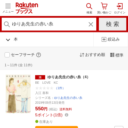
メニュー
本
絞込み
セーフサーチ
おすすめ順
標準
1～11件 (全 11件)
ゆりあ先生の赤い糸（4）
BE LOVE KC
（1件）
入江 喜和
シリーズ名：
ゆりあ先生の赤い糸
2019年09月13日発売
550
円
(税込)
送料無料
5
ポイント
1倍
在庫あり