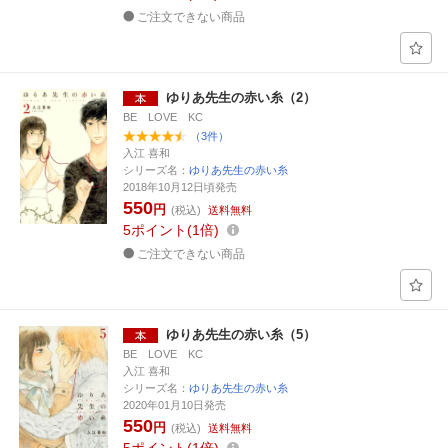
ご注文できない商品
ゆりあ先生の赤い糸（2）
BE LOVE KC
（3件）
入江 喜和
シリーズ名：
ゆりあ先生の赤い糸
2018年10月12日頃発売
550
円
(税込)
送料無料
5
ポイント
1倍
ご注文できない商品
ゆりあ先生の赤い糸（5）
BE LOVE KC
入江 喜和
シリーズ名：
ゆりあ先生の赤い糸
2020年01月10日発売
550
円
(税込)
送料無料