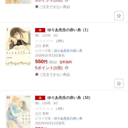
5
ポイント
1倍
ご注文できない商品
ゆりあ先生の赤い糸（1）
BE LOVE KC
（2件）
入江 喜和
シリーズ名：
ゆりあ先生の赤い糸
2018年07月13日発売
550
円
(税込)
送料無料
5
ポイント
1倍
ご注文できない商品
ゆりあ先生の赤い糸（10）
BE LOVE KC
（1件）
入江 喜和
シリーズ名：
ゆりあ先生の赤い糸
2022年03月11日発売