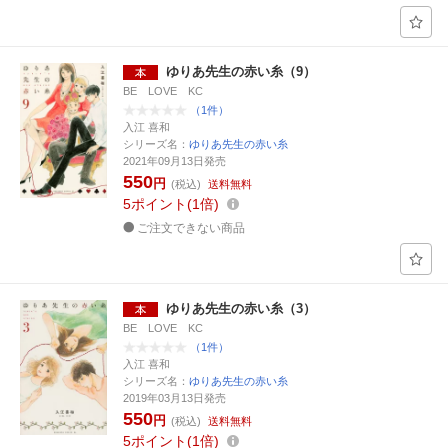
ゆりあ先生の赤い糸（9）
BE LOVE KC
（1件）
入江 喜和
シリーズ名：
ゆりあ先生の赤い糸
2021年09月13日発売
550
円
(税込)
送料無料
5
ポイント
1倍
ご注文できない商品
ゆりあ先生の赤い糸（3）
BE LOVE KC
（1件）
入江 喜和
シリーズ名：
ゆりあ先生の赤い糸
2019年03月13日発売
550
円
(税込)
送料無料
5
ポイント
1倍