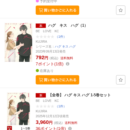
予約受付中
ハグ キス ハグ（1）
BE LOVE KC
（1件）
KUJIRA
シリーズ名：
ハグ キス ハグ
2023年09月13日発売
792
円
(税込)
送料無料
7
ポイント
1倍
在庫あり
【全巻】 ハグ キス ハグ 1-5巻セット
BE LOVE KC
（1件）
KUJIRA
2025年12月12日頃発売
3,960
円
(税込)
送料無料
36
ポイント
1倍