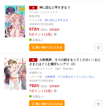
神に恋など早すぎる 3
マーガレットコミックス
双海 芽生
シリーズ名：
神に恋など早すぎる
2026年07月23日発売
572
円
(税込)
送料無料
5
ポイント
1倍
在庫あり
土岐教授、キスの続きをシてください！おじ
さまとはぐくむ極甘レンアイ（2）
ぶんか社コミックス Sgirl Selection
武蔵野チカ
シリーズ名：
土岐教授、キスの続きをシてください!おじ…
2023年07月28日発売
792
円
(税込)
送料無料
7
ポイント
1倍
在庫あり