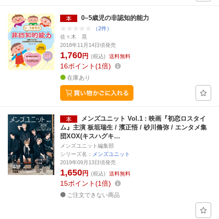
0~5歳児の非認知的能力
（2件）
佐々木 晃
2018年11月14日頃発売
1,760
円
(税込)
送料無料
16
ポイント
1倍
在庫あり
メンズユニット Vol.1 : 映画『初恋ロスタイ
ム』主演 板垣瑞生 / 濱正悟 / 砂川脩弥 / エンタメ集
団XOX(キスハグキ…
メンズユニット編集部
シリーズ名：
メンズユニット
2019年09月13日頃発売
1,650
円
(税込)
送料無料
15
ポイント
1倍
ご注文できない商品