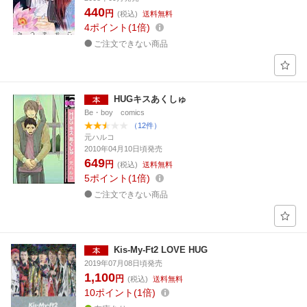
440
円
(税込)
送料無料
4
ポイント
1倍
ご注文できない商品
HUGキスあくしゅ
Be・boy comics
（12件）
元ハルコ
2010年04月10日頃発売
649
円
(税込)
送料無料
5
ポイント
1倍
ご注文できない商品
Kis-My-Ft2 LOVE HUG
2019年07月08日頃発売
1,100
円
(税込)
送料無料
10
ポイント
1倍