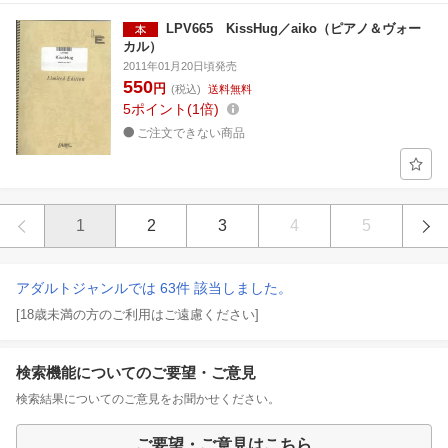
LPV665 KissHug／aiko（ピアノ＆ヴォー
カル）
2011年01月20日頃発売
550
円
(税込)
送料無料
5
ポイント
1倍
ご注文できない商品
1
2
3
4
5
アダルトジャンルでは 63件 該当しました。
[18歳未満の方のご利用はご遠慮ください]
検索機能についてのご要望・ご意見
検索結果についてのご意見をお聞かせください。
ご要望・ご意見はこちら