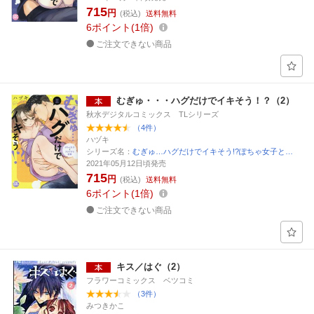
715
円
(税込)
送料無料
6
ポイント
1倍
ご注文できない商品
むぎゅ・・・ハグだけでイキそう！？（2）
秋水デジタルコミックス TLシリーズ
（4件）
ハヅキ
シリーズ名：
むぎゅ…ハグだけでイキそう!?ぽちゃ女子と…
2021年05月12日頃発売
715
円
(税込)
送料無料
6
ポイント
1倍
ご注文できない商品
キス／はぐ（2）
フラワーコミックス ベツコミ
（3件）
みつきかこ