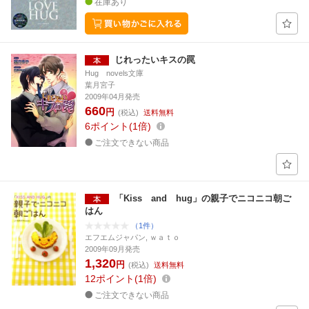
在庫あり
じれったいキスの罠
Hug novels文庫
葉月宮子
2009年04月発売
660
円
(税込)
送料無料
6
ポイント
1倍
ご注文できない商品
「Kiss and hug」の親子でニコニコ朝ご
はん
（1件）
エフエムジャパン, ｗａｔｏ
2009年09月発売
1,320
円
(税込)
送料無料
12
ポイント
1倍
ご注文できない商品