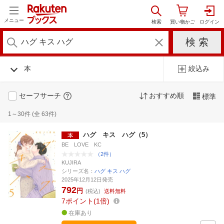
メニュー
本
絞込み
セーフサーチ
おすすめ順
標準
1～30件 (全 63件)
ハグ キス ハグ（5）
BE LOVE KC
（2件）
KUJIRA
シリーズ名：
ハグ キス ハグ
2025年12月12日発売
792
円
(税込)
送料無料
7
ポイント
1倍
在庫あり