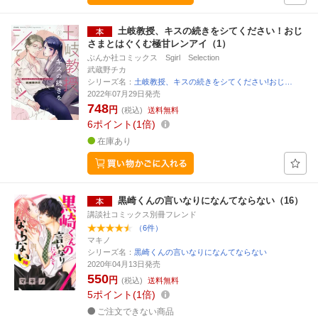
土岐教授、キスの続きをシてください！おじ
さまとはぐくむ極甘レンアイ（1）
ぶんか社コミックス Sgirl Selection
武蔵野チカ
シリーズ名：
土岐教授、キスの続きをシてください!おじ…
2022年07月29日発売
748
円
(税込)
送料無料
6
ポイント
1倍
在庫あり
黒崎くんの言いなりになんてならない（16）
講談社コミックス別冊フレンド
（6件）
マキノ
シリーズ名：
黒崎くんの言いなりになんてならない
2020年04月13日発売
550
円
(税込)
送料無料
5
ポイント
1倍
ご注文できない商品