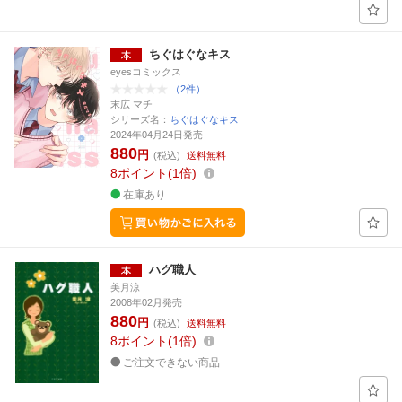
ちぐはぐなキス
eyesコミックス
（2件）
末広 マチ
シリーズ名：
ちぐはぐなキス
2024年04月24日発売
880
円
(税込)
送料無料
8
ポイント
1倍
在庫あり
ハグ職人
美月涼
2008年02月発売
880
円
(税込)
送料無料
8
ポイント
1倍
ご注文できない商品