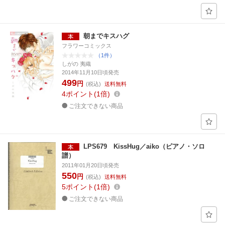
朝までキスハグ
フラワーコミックス
（1件）
しがの 夷織
2014年11月10日頃発売
499
円
(税込)
送料無料
4
ポイント
1倍
ご注文できない商品
LPS679 KissHug／aiko（ピアノ・ソロ
譜）
2011年01月20日頃発売
550
円
(税込)
送料無料
5
ポイント
1倍
ご注文できない商品