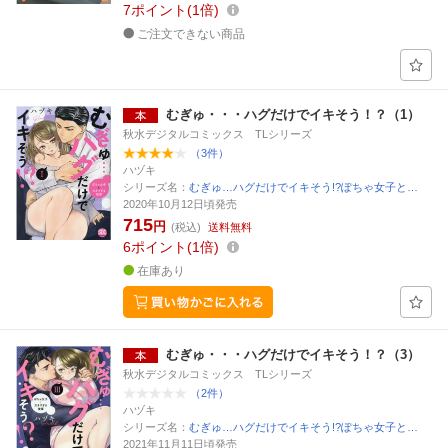
7
ポイント
1倍
ご注文できない商品
むぎゅ・・・ハグだけでイキそう！？（1）
秋水デジタルコミックス TLシリーズ
（3件）
ハヅキ
シリーズ名：
むぎゅ…ハグだけでイキそう!?ぽちゃ女子と…
2020年10月12日頃発売
715
円
(税込)
送料無料
6
ポイント
1倍
在庫あり
むぎゅ・・・ハグだけでイキそう！？（3）
秋水デジタルコミックス TLシリーズ
（2件）
ハヅキ
シリーズ名：
むぎゅ…ハグだけでイキそう!?ぽちゃ女子と…
2021年11月11日頃発売