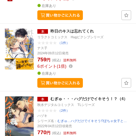
在庫あり
昨日のキスは忘れてくれ
リラクトコミックス Hugピクシブシリーズ
（1件）
ナス子
2024年09月12日発売
759
円
(税込)
送料無料
6
ポイント
1倍
在庫あり
むぎゅ・・・ハグだけでイキそう！？（4）
秋水デジタルコミックス TLシリーズ
（2件）
ハヅキ
シリーズ名：
むぎゅ…ハグだけでイキそう!?ぽちゃ女子と…
2022年04月12日頃発売
770
円
(税込)
送料無料