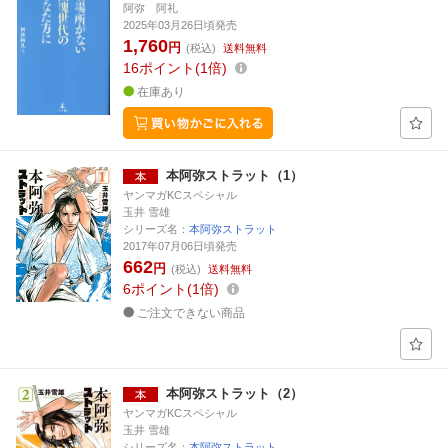
阿弥 阿礼
2025年03月26日頃発売
1,760
円
(税込)
送料無料
16
ポイント
1倍
在庫あり
本阿弥ストラット（1）
ヤンマガKCスペシャル
玉井 雪雄
シリーズ名：
本阿弥ストラット
2017年07月06日頃発売
662
円
(税込)
送料無料
6
ポイント
1倍
ご注文できない商品
本阿弥ストラット（2）
ヤンマガKCスペシャル
玉井 雪雄
シリーズ名：
本阿弥ストラット