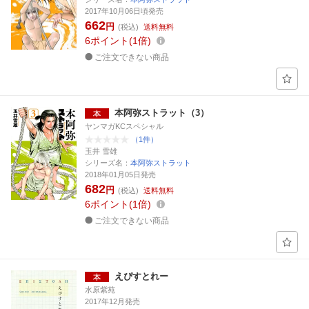
2017年10月06日頃発売
662
円
(税込)
送料無料
6
ポイント
1倍
ご注文できない商品
本阿弥ストラット（3）
ヤンマガKCスペシャル
（1件）
玉井 雪雄
シリーズ名：
本阿弥ストラット
2018年01月05日発売
682
円
(税込)
送料無料
6
ポイント
1倍
ご注文できない商品
えぴすとれー
水原紫苑
2017年12月発売