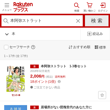
メニュー
本
絞込み
セーフサーチ
おすすめ順
標準
1～17件 (全 17件)
本阿弥ストラット 1-3巻セット
2018年02月発売
2,006
円
(税込)
送料無料
18
ポイント
1倍
ご注文できない商品
居場所がない団塊世代のあなた方に