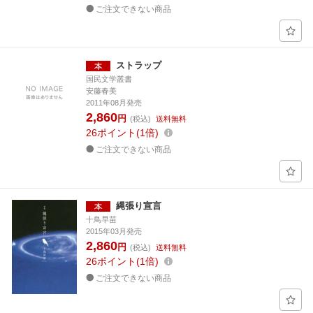
ご注文できない商品
ストラップ
国民文学叢書
安藤春美
2011年08月発売
2,860
円
(税込)
送料無料
26
ポイント
1倍
ご注文できない商品
縄張り宣言
十鳥早苗
2015年03月発売
2,860
円
(税込)
送料無料
26
ポイント
1倍
ご注文できない商品