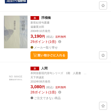
浮棧橋
新世紀俳句叢書
遠藤寛太郎
2004年10月発売
3,190
円
(税込)
送料無料
29
ポイント
1倍
メーカー取り寄せ
人間
本阿弥新現代俳句シリーズ 1期 人叢書 …
天下井誠史
2010年08月発売
3,080
円
(税込)
送料無料
28
ポイント
1倍
ご注文できない商品