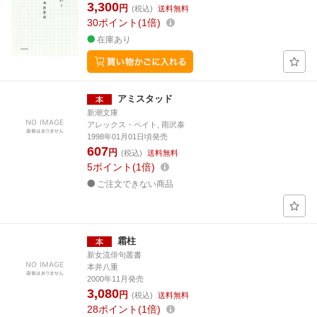
3,300
円
(税込)
送料無料
30
ポイント
1倍
在庫あり
アミスタッド
新潮文庫
アレックス・ペイト, 雨沢泰
1998年01月01日頃発売
607
円
(税込)
送料無料
5
ポイント
1倍
ご注文できない商品
霜柱
新女流俳句叢書
本井八重
2000年11月発売
3,080
円
(税込)
送料無料
28
ポイント
1倍