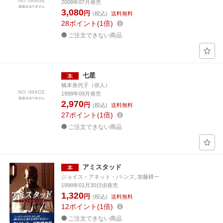
2008年07月発売
3,080
円
(税込)
送料無料
28
ポイント
1倍
ご注文できない商品
七星
橋本美代子（俳人）
1998年09月発売
2,970
円
(税込)
送料無料
27
ポイント
1倍
ご注文できない商品
アミスタッド
ジョイス・アネット・バ-ンズ, 加藤耕一
1998年01月30日頃発売
1,320
円
(税込)
送料無料
12
ポイント
1倍
ご注文できない商品