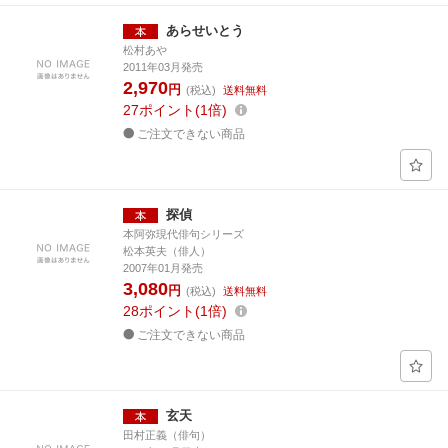
あらせいとう
松村あや
2011年03月発売
2,970
円
(税込)
送料無料
27
ポイント
1倍
ご注文できない商品
探偵
本阿弥現代俳句シリーズ
松本英夫（俳人）
2007年01月発売
3,080
円
(税込)
送料無料
28
ポイント
1倍
ご注文できない商品
玄天
田村正義（俳句）