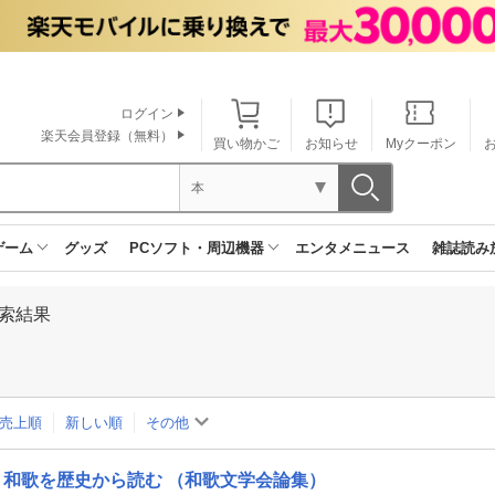
ログイン
楽天会員登録（無料）
買い物かご
お知らせ
Myクーポン
本
ゲーム
グッズ
PCソフト・周辺機器
エンタメニュース
雑誌読み
索結果
売上順
新しい順
その他
和歌を歴史から読む （和歌文学会論集）