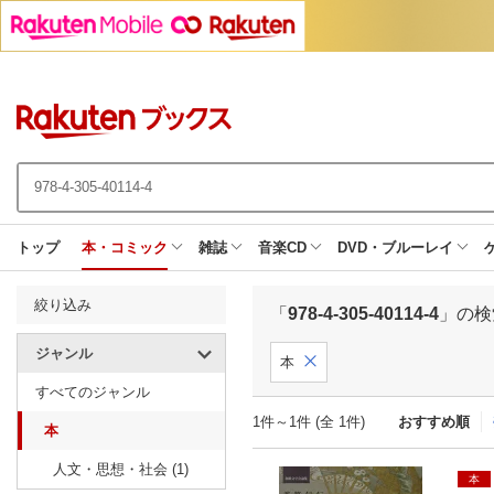
トップ
本・コミック
雑誌
音楽CD
DVD・ブルーレイ
絞り込み
「
978-4-305-40114-4
」の検
ジャンル
本
すべてのジャンル
1件～1件 (全 1件)
おすすめ順
本
人文・思想・社会 (1)
本