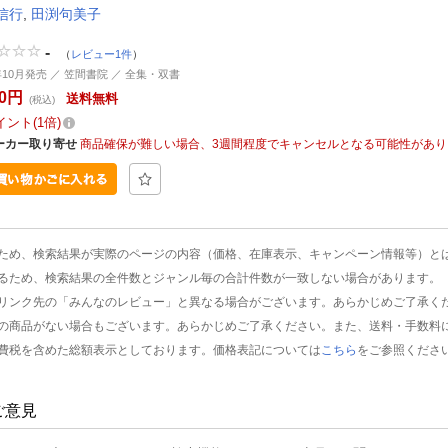
信行
,
田渕句美子
-
（
レビュー1件
）
2年10月発売 ／ 笠間書院 ／ 全集・双書
80円
送料無料
(税込)
イント
1倍
ーカー取り寄せ
商品確保が難しい場合、3週間程度でキャンセルとなる可能性があり
ため、検索結果が実際のページの内容（価格、在庫表示、キャンペーン情報等）と
るため、検索結果の全件数とジャンル毎の合計件数が一致しない場合があります。
リンク先の「みんなのレビュー」と異なる場合がございます。あらかじめご了承く
の商品がない場合もございます。あらかじめご了承ください。また、送料・手数料
費税を含めた総額表示としております。価格表記については
こちら
をご参照くださ
ご意見