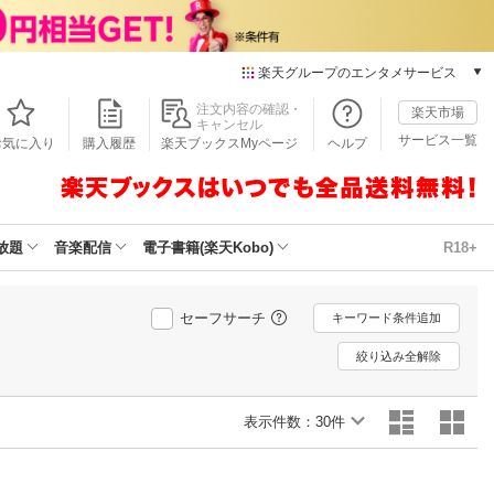
楽天グループのエンタメサービス
本/ゲーム/CD/DVD
注文内容の確認・
楽天市場
キャンセル
楽天ブックス
サービス一覧
お気に入り
購入履歴
楽天ブックスMyページ
ヘルプ
電子書籍
楽天Kobo
雑誌読み放題
楽天マガジン
放題
音楽配信
電子書籍(楽天Kobo)
R18+
音楽配信
楽天ミュージック
動画配信
セーフサーチ
キーワード条件追加
楽天TV
絞り込み全解除
動画配信ガイド
Rakuten PLAY
表示件数：
無料テレビ
30件
Rチャンネル
チケット