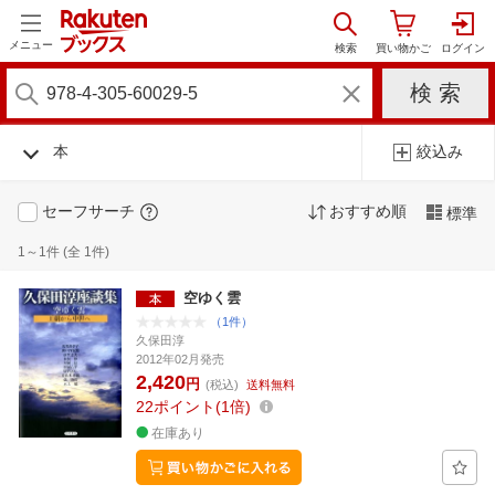
メニュー
本
絞込み
セーフサーチ
おすすめ順
標準
1～1件 (全 1件)
空ゆく雲
（1件）
久保田淳
2012年02月発売
2,420
円
(税込)
送料無料
22
ポイント
1倍
在庫あり