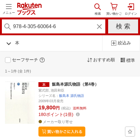
メニュー
本
絞込み
セーフサーチ
おすすめ順
標準
1～1件 (全 1件)
飯島本源氏物語（第4巻）
紫式部, 池田和臣
シリーズ名：
飯島本 源氏物語
2009年03月発売
19,800
円
(税込)
送料無料
180
ポイント
1倍
メーカー取り寄せ