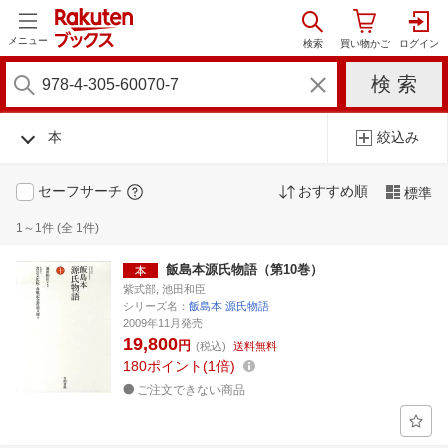
メニュー
本
絞込み
セーフサーチ
おすすめ順
標準
1～1件 (全 1件)
飯島本源氏物語（第10巻）
紫式部, 池田和臣
シリーズ名：
飯島本 源氏物語
2009年11月発売
19,800
円
(税込)
送料無料
180
ポイント
1倍
ご注文できない商品