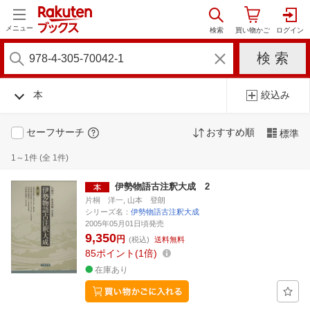
メニュー
本
絞込み
セーフサーチ
おすすめ順
標準
1～1件 (全 1件)
伊勢物語古注釈大成 2
片桐 洋一, 山本 登朗
シリーズ名：
伊勢物語古注釈大成
2005年05月01日頃発売
9,350
円
(税込)
送料無料
85
ポイント
1倍
在庫あり