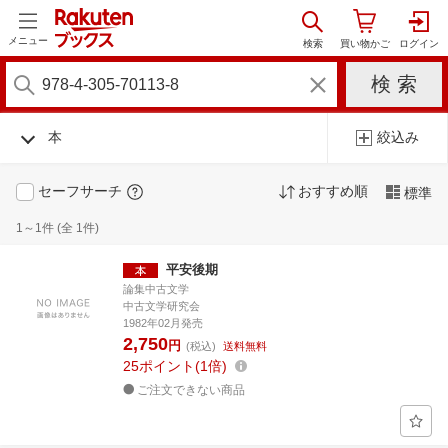
メニュー
本
絞込み
セーフサーチ
おすすめ順
標準
1～1件 (全 1件)
平安後期
論集中古文学
中古文学研究会
1982年02月発売
2,750
円
(税込)
送料無料
25
ポイント
1倍
ご注文できない商品