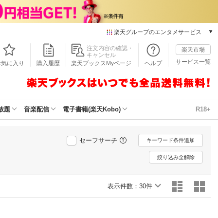
楽天グループのエンタメサービス
本/ゲーム/CD/DVD
注文内容の確認・
楽天市場
キャンセル
楽天ブックス
サービス一覧
お気に入り
購入履歴
楽天ブックスMyページ
ヘルプ
電子書籍
楽天Kobo
雑誌読み放題
楽天マガジン
放題
音楽配信
電子書籍(楽天Kobo)
R18+
音楽配信
楽天ミュージック
動画配信
セーフサーチ
キーワード条件追加
楽天TV
絞り込み全解除
動画配信ガイド
Rakuten PLAY
表示件数：
無料テレビ
30件
Rチャンネル
チケット