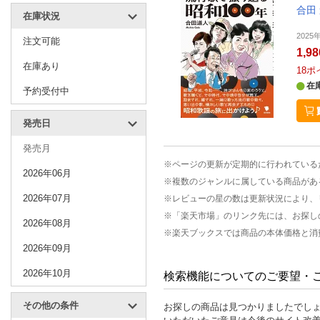
合田
在庫状況
202
注文可能
1,9
在庫あり
18
ポ
在
予約受付中
発売日
発売月
※ページの更新が定期的に行われている
2026年06月
※複数のジャンルに属している商品があ
2026年07月
※レビューの星の数は更新状況により、
※「楽天市場」のリンク先には、お探し
2026年08月
※楽天ブックスでは商品の本体価格と消
2026年09月
2026年10月
検索機能についてのご要望・
その他の条件
お探しの商品は見つかりましたでし