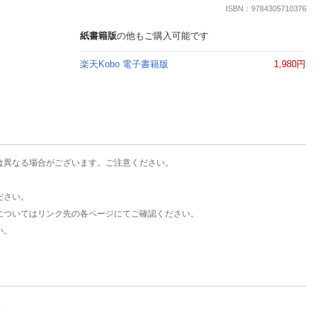
楽天チケット
ISBN：9784305710376
エンタメニュース
推し楽
紙書籍版
の他もご購入可能です
楽天Kobo 電子書籍版
1,980円
は異なる場合がございます。ご注意ください。
ださい。
についてはリンク先の各ページにてご確認ください。
い。
。