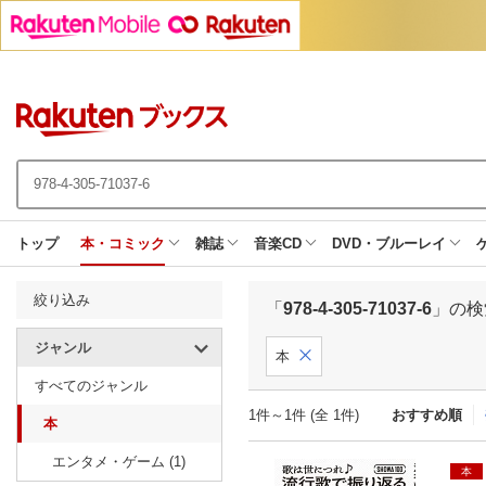
トップ
本・コミック
雑誌
音楽CD
DVD・ブルーレイ
絞り込み
「
978-4-305-71037-6
」の検
ジャンル
本
すべてのジャンル
1件～1件 (全 1件)
おすすめ順
本
エンタメ・ゲーム (1)
本