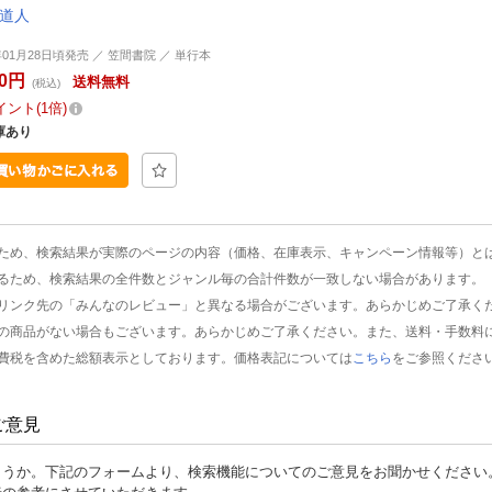
 道人
5年01月28日頃発売 ／ 笠間書院 ／ 単行本
80円
送料無料
(税込)
イント
1倍
庫あり
ため、検索結果が実際のページの内容（価格、在庫表示、キャンペーン情報等）と
るため、検索結果の全件数とジャンル毎の合計件数が一致しない場合があります。
リンク先の「みんなのレビュー」と異なる場合がございます。あらかじめご了承く
の商品がない場合もございます。あらかじめご了承ください。また、送料・手数料
費税を含めた総額表示としております。価格表記については
こちら
をご参照くださ
ご意見
ょうか。下記のフォームより、検索機能についてのご意見をお聞かせください