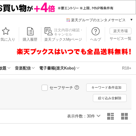
楽天グループのエンタメサービス
本/ゲーム/CD/DVD
注文内容の確認・
楽天市場
キャンセル
楽天ブックス
サービス一覧
お気に入り
購入履歴
楽天ブックスMyページ
ヘルプ
電子書籍
楽天Kobo
雑誌読み放題
楽天マガジン
放題
音楽配信
電子書籍(楽天Kobo)
R18+
音楽配信
楽天ミュージック
動画配信
セーフサーチ
キーワード条件追加
楽天TV
絞り込み全解除
動画配信ガイド
Rakuten PLAY
表示件数：
無料テレビ
30件
Rチャンネル
チケット