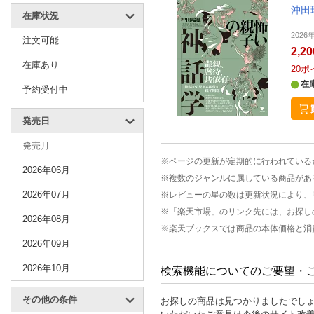
沖田
在庫状況
202
注文可能
2,2
在庫あり
20
ポ
在
予約受付中
発売日
発売月
※ページの更新が定期的に行われている
2026年06月
※複数のジャンルに属している商品があ
2026年07月
※レビューの星の数は更新状況により、
※「楽天市場」のリンク先には、お探し
2026年08月
※楽天ブックスでは商品の本体価格と消
2026年09月
2026年10月
検索機能についてのご要望・
その他の条件
お探しの商品は見つかりましたでし