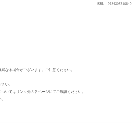
楽天チケット
ISBN：9784305710840
エンタメニュース
推し楽
は異なる場合がございます。ご注意ください。
ださい。
についてはリンク先の各ページにてご確認ください。
い。
。