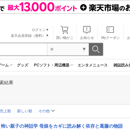
ログイン
楽天会員登録（無料）
買い物かご
お知らせ
Myクーポン
本
ゲーム
グッズ
PCソフト・周辺機器
エンタメニュース
雑誌読み
索結果
売上順
新しい順
その他
怖い親子の神話学 母娘をカギに読み解く依存と葛藤の物語