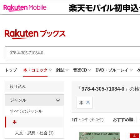
トップ
本・コミック
雑誌
音楽CD
DVD・ブルーレイ
絞り込み
「
978-4-305-71084-0
」の検
ジャンル
本
すべてのジャンル
1件～1件 (全 1件)
おすすめ順
本
人文・思想・社会 (1)
本