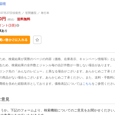
瑞穂
6年07月27日頃発売 ／ 笠間書院 ／ 単行本
00円
送料無料
(税込)
イント
1倍
庫あり
ため、検索結果が実際のページの内容（価格、在庫表示、キャンペーン情報等）と
るため、検索結果の全件数とジャンル毎の合計件数が一致しない場合があります。
リンク先の「みんなのレビュー」と異なる場合がございます。あらかじめご了承く
の商品がない場合もございます。あらかじめご了承ください。また、送料・手数料
費税を含めた総額表示としております。価格表記については
こちら
をご参照くださ
ご意見
ょうか。下記のフォームより、検索機能についてのご意見をお聞かせください