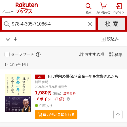
メニュー
本
絞込み
セーフサーチ
おすすめ順
標準
1～1件 (全 1件)
もし禅宗の僧侶が 余命一年を宣告されたら
枡野 俊明
2026年06月26日頃発売
1,980
円
(税込)
送料無料
18
ポイント
1倍
在庫あり