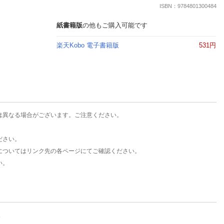
楽天チケット
ISBN：9784801300484
エンタメニュース
推し楽
紙書籍版
の他もご購入可能です
楽天Kobo 電子書籍版
531円
は異なる場合がございます。ご注意ください。
ださい。
についてはリンク先の各ページにてご確認ください。
い。
。