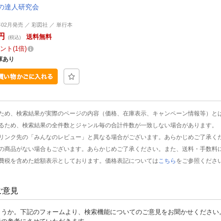
の達人研究会
年02月発売 ／ 彩図社 ／ 単行本
円
送料無料
(税込)
ント
1倍
庫あり
ため、検索結果が実際のページの内容（価格、在庫表示、キャンペーン情報等）と
るため、検索結果の全件数とジャンル毎の合計件数が一致しない場合があります。
リンク先の「みんなのレビュー」と異なる場合がございます。あらかじめご了承く
の商品がない場合もございます。あらかじめご了承ください。また、送料・手数料
費税を含めた総額表示としております。価格表記については
こちら
をご参照くださ
ご意見
ょうか。下記のフォームより、検索機能についてのご意見をお聞かせください