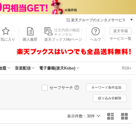
楽天グループのエンタメサービス
本/ゲーム/CD/DVD
注文内容の確認・
楽天市場
キャンセル
楽天ブックス
サービス一覧
お気に入り
購入履歴
楽天ブックスMyページ
ヘルプ
電子書籍
楽天Kobo
雑誌読み放題
楽天マガジン
放題
音楽配信
電子書籍(楽天Kobo)
R18+
音楽配信
楽天ミュージック
動画配信
セーフサーチ
キーワード条件追加
楽天TV
絞り込み全解除
動画配信ガイド
Rakuten PLAY
表示件数：
無料テレビ
30件
Rチャンネル
チケット