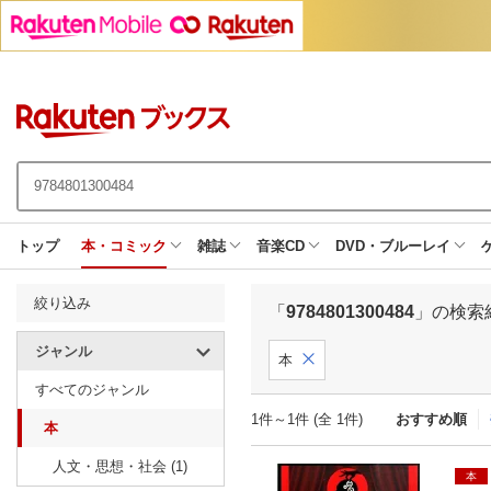
トップ
本・コミック
雑誌
音楽CD
DVD・ブルーレイ
絞り込み
「
9784801300484
」の検索
ジャンル
本
すべてのジャンル
1件～1件 (全 1件)
おすすめ順
本
人文・思想・社会 (1)
本