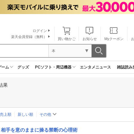
ログイン
楽天会員登録（無料）
買い物かご
お知らせ
Myクーポン
本
ゲーム
グッズ
PCソフト・周辺機器
エンタメニュース
雑誌読み
結果
売上順
新しい順
その他
相手を意のままに操る禁断の心理術