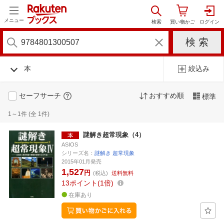
メニュー
本
絞込み
セーフサーチ
おすすめ順
標準
1～1件 (全 1件)
謎解き超常現象（4）
ASIOS
シリーズ名：
謎解き 超常現象
2015年01月発売
1,527
円
(税込)
送料無料
13
ポイント
1倍
在庫あり