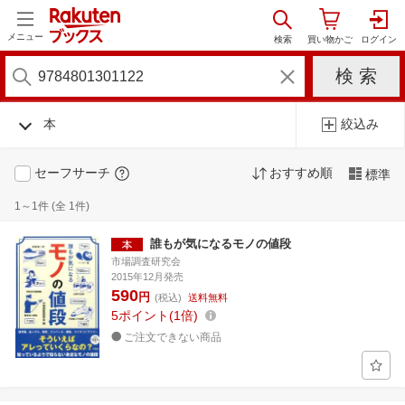
メニュー
本
絞込み
セーフサーチ
おすすめ順
標準
1～1件 (全 1件)
誰もが気になるモノの値段
市場調査研究会
2015年12月発売
590
円
(税込)
送料無料
5
ポイント
1倍
ご注文できない商品