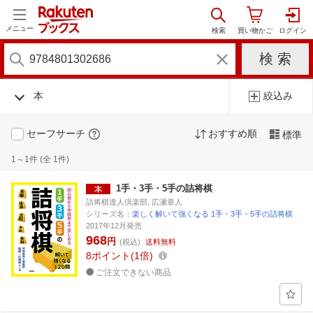
メニュー
本
絞込み
セーフサーチ
おすすめ順
標準
1～1件 (全 1件)
1手・3手・5手の詰将棋
詰将棋達人倶楽部, 広瀬章人
シリーズ名：
楽しく解いて強くなる 1手・3手・5手の詰将棋
2017年12月発売
968
円
(税込)
送料無料
8
ポイント
1倍
ご注文できない商品