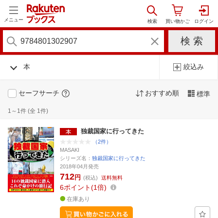
メニュー
本
絞込み
セーフサーチ
おすすめ順
標準
1～1件 (全 1件)
独裁国家に行ってきた
（2件）
MASAKI
シリーズ名：
独裁国家に行ってきた
2018年04月発売
712
円
(税込)
送料無料
6
ポイント
1倍
在庫あり