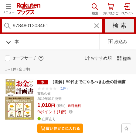
メニュー
本
絞込み
セーフサーチ
おすすめ順
標準
1～1件 (全 1件)
［図解］50代までにやるべきお金の計画書
（1件）
藤原久敏
2019年01月発売
1,018
円
(税込)
送料無料
9
ポイント
1倍
在庫あり