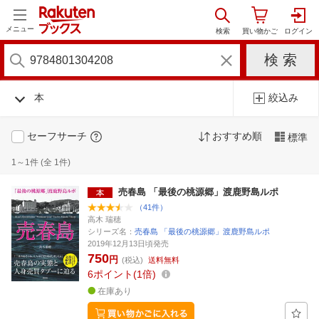
メニュー
本
絞込み
セーフサーチ
おすすめ順
標準
1～1件 (全 1件)
売春島 「最後の桃源郷」渡鹿野島ルポ
（41件）
高木 瑞穂
シリーズ名：
売春島 「最後の桃源郷」渡鹿野島ルポ
2019年12月13日頃発売
750
円
(税込)
送料無料
6
ポイント
1倍
在庫あり