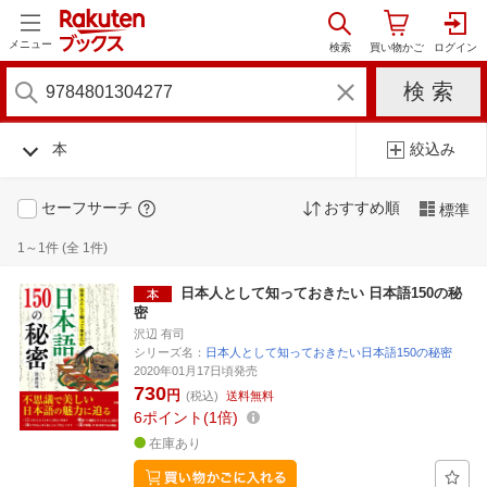
メニュー
本
絞込み
セーフサーチ
おすすめ順
標準
1～1件 (全 1件)
日本人として知っておきたい 日本語150の秘
密
沢辺 有司
シリーズ名：
日本人として知っておきたい日本語150の秘密
2020年01月17日頃発売
730
円
(税込)
送料無料
6
ポイント
1倍
在庫あり