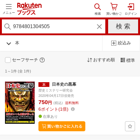
メニュー
本
絞込み
セーフサーチ
おすすめ順
標準
1～1件 (全 1件)
日本史の黒幕
歴史ミステリー研究会
2020年04月17日頃発売
750
円
(税込)
送料無料
6
ポイント
1倍
在庫あり