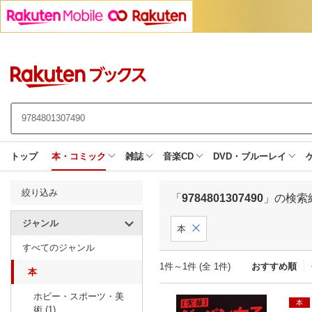
トップ
本・コミック
雑誌
音楽CD
DVD・ブルーレイ
絞り込み
「
9784801307490
」の検索
ジャンル
本
すべてのジャンル
1件～1件 (全 1件)
おすすめ順
本
ホビー・スポーツ・美
本
術 (1)