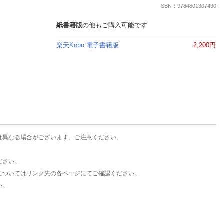
楽天チケット
ISBN：9784801307490
エンタメニュース
推し楽
紙書籍版
の他もご購入可能です
楽天Kobo 電子書籍版
2,200円
は異なる場合がございます。ご注意ください。
ださい。
についてはリンク先の各ページにてご確認ください。
い。