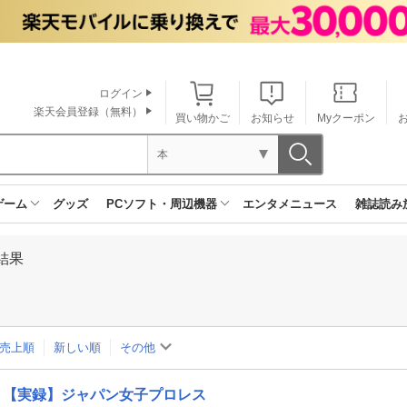
ログイン
楽天会員登録（無料）
買い物かご
お知らせ
Myクーポン
本
ゲーム
グッズ
PCソフト・周辺機器
エンタメニュース
雑誌読み
結果
売上順
新しい順
その他
【実録】ジャパン女子プロレス