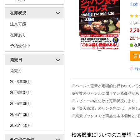
山本
在庫状況
2024
注文可能
2,2
在庫あり
20
ポ
在
予約受付中
発売日
#
発売月
2026年06月
※ページの更新が定期的に行われている
2026年07月
※複数のジャンルに属している商品があ
※レビューの星の数は更新状況により、
2026年08月
※「楽天市場」のリンク先には、お探し
2026年09月
※楽天ブックスでは商品の本体価格と消
2026年10月
検索機能についてのご要望・
その他の条件