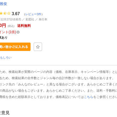
 雅俊
3.67
（
レビュー3件
）
年12月27日頃発売 ／ 彩図社 ／ 単行本
00円
送料無料
(税込)
イント
1倍
庫あり
おもしろい
ため、検索結果が実際のページの内容（価格、在庫表示、キャンペーン情報等）と
るため、検索結果の全件数とジャンル毎の合計件数が一致しない場合があります。
リンク先の「みんなのレビュー」と異なる場合がございます。あらかじめご了承く
の商品がない場合もございます。あらかじめご了承ください。また、送料・手数料
費税を含めた総額表示としております。価格表記については
こちら
をご参照くださ
ご意見