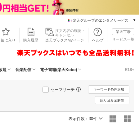
楽天グループのエンタメサービス
本/ゲーム/CD/DVD
注文内容の確認・
楽天市場
キャンセル
楽天ブックス
サービス一覧
お気に入り
購入履歴
楽天ブックスMyページ
ヘルプ
電子書籍
楽天Kobo
雑誌読み放題
楽天マガジン
放題
音楽配信
電子書籍(楽天Kobo)
R18+
音楽配信
楽天ミュージック
動画配信
セーフサーチ
キーワード条件追加
楽天TV
絞り込み全解除
動画配信ガイド
Rakuten PLAY
表示件数：
無料テレビ
30件
Rチャンネル
チケット