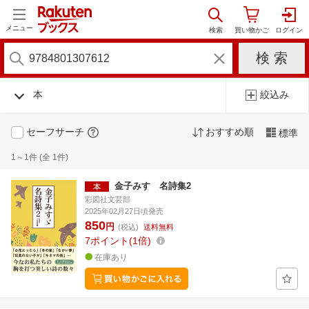
メニュー
本
絞込み
セーフサーチ
おすすめ順
標準
1～1件 (全 1件)
金子みすゞ名詩集2
彩図社文芸部
2025年02月27日頃発売
850
円
(税込)
送料無料
7
ポイント
1倍
在庫あり