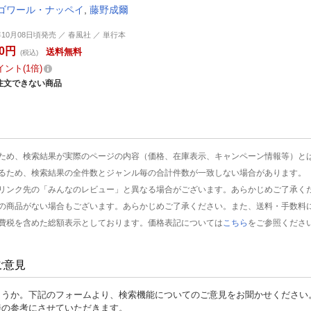
ゴワール・ナッペイ
,
藤野成爾
年10月08日頃発売 ／ 春風社 ／ 単行本
80円
送料無料
(税込)
イント
1倍
注文できない商品
ため、検索結果が実際のページの内容（価格、在庫表示、キャンペーン情報等）と
るため、検索結果の全件数とジャンル毎の合計件数が一致しない場合があります。
リンク先の「みんなのレビュー」と異なる場合がございます。あらかじめご了承く
の商品がない場合もございます。あらかじめご了承ください。また、送料・手数料
費税を含めた総額表示としております。価格表記については
こちら
をご参照くださ
ご意見
ょうか。下記のフォームより、検索機能についてのご意見をお聞かせください
善の参考にさせていただきます。