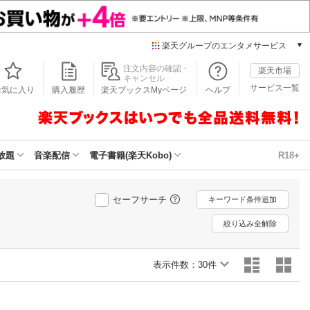
楽天グループのエンタメサービス
本/ゲーム/CD/DVD
注文内容の確認・
楽天市場
キャンセル
楽天ブックス
サービス一覧
お気に入り
購入履歴
楽天ブックスMyページ
ヘルプ
電子書籍
楽天Kobo
雑誌読み放題
楽天マガジン
放題
音楽配信
電子書籍(楽天Kobo)
R18+
音楽配信
楽天ミュージック
動画配信
セーフサーチ
キーワード条件追加
楽天TV
絞り込み全解除
動画配信ガイド
Rakuten PLAY
表示件数：
無料テレビ
30件
Rチャンネル
チケット