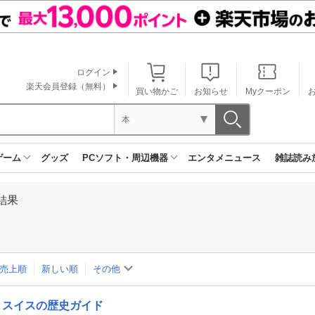
ログイン
楽天会員登録（無料）
買い物かご
お知らせ
Myクーポン
本
ゲーム
グッズ
PCソフト・周辺機器
エンタメニュース
雑誌読み
結果
売上順
新しい順
その他
スイスの歴史ガイド