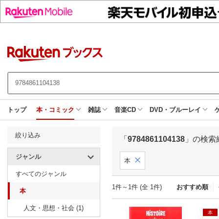
トップ
本・コミック
雑誌
音楽CD
DVD・ブルーレイ
絞り込み
「
9784861104138
」の検索
ジャンル
本
すべてのジャンル
1件～1件 (全 1件)
おすすめ順
本
人文・思想・社会 (1)
本