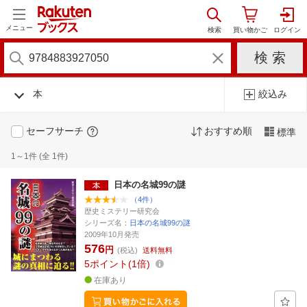
メニュー
本
絞込み
セーフサーチ
おすすめ順
標準
1～1件 (全 1件)
日本の名城99の謎
（4件）
歴史ミステリー研究会
シリーズ名：
日本の名城99の謎
2009年10月発売
576
円
(税込)
送料無料
5
ポイント
1倍
在庫あり