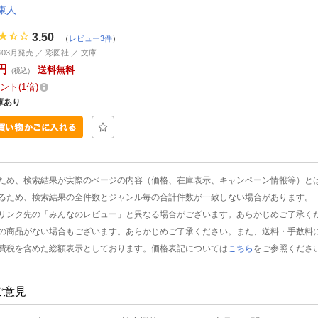
康人
3.50
（
レビュー3件
）
年03月発売 ／ 彩図社 ／ 文庫
円
送料無料
(税込)
ント
1倍
庫あり
ため、検索結果が実際のページの内容（価格、在庫表示、キャンペーン情報等）と
るため、検索結果の全件数とジャンル毎の合計件数が一致しない場合があります。
リンク先の「みんなのレビュー」と異なる場合がございます。あらかじめご了承く
の商品がない場合もございます。あらかじめご了承ください。また、送料・手数料
費税を含めた総額表示としております。価格表記については
こちら
をご参照くださ
ご意見