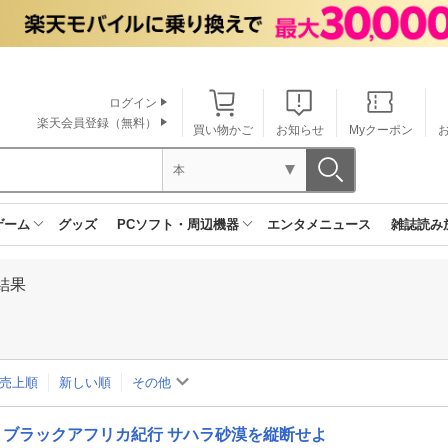
ログイン
楽天会員登録（無料）
買い物かご
お知らせ
Myクーポン
本
ゲーム
グッズ
PCソフト・周辺機器
エンタメニュース
雑誌読み
結果
売上順
新しい順
その他
ブラックアフリカ紀行 サハラ砂漠を縦断せよ