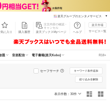
楽天グループのエンタメサービス
本/ゲーム/CD/DVD
注文内容の確認・
楽天市場
キャンセル
楽天ブックス
サービス一覧
お気に入り
購入履歴
楽天ブックスMyページ
ヘルプ
電子書籍
楽天Kobo
雑誌読み放題
楽天マガジン
放題
音楽配信
電子書籍(楽天Kobo)
R18+
音楽配信
楽天ミュージック
動画配信
セーフサーチ
キーワード条件追加
楽天TV
絞り込み全解除
動画配信ガイド
Rakuten PLAY
表示件数：
無料テレビ
30件
Rチャンネル
チケット