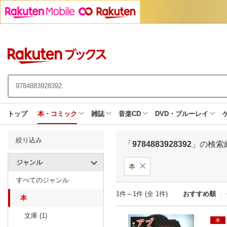
トップ
本・コミック
雑誌
音楽CD
DVD・ブルーレイ
絞り込み
「
9784883928392
」の検索
ジャンル
本
すべてのジャンル
1件～1件 (全 1件)
おすすめ順
本
文庫 (1)
本