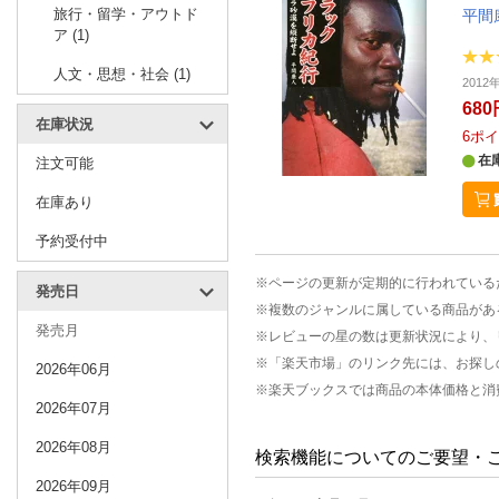
旅行・留学・アウトド
平間
ア (1)
人文・思想・社会 (1)
2012
680
在庫状況
6
ポイ
在
注文可能
在庫あり
予約受付中
※ページの更新が定期的に行われている
発売日
※複数のジャンルに属している商品があ
発売月
※レビューの星の数は更新状況により、
※「楽天市場」のリンク先には、お探し
2026年06月
※楽天ブックスでは商品の本体価格と消
2026年07月
2026年08月
検索機能についてのご要望・
2026年09月