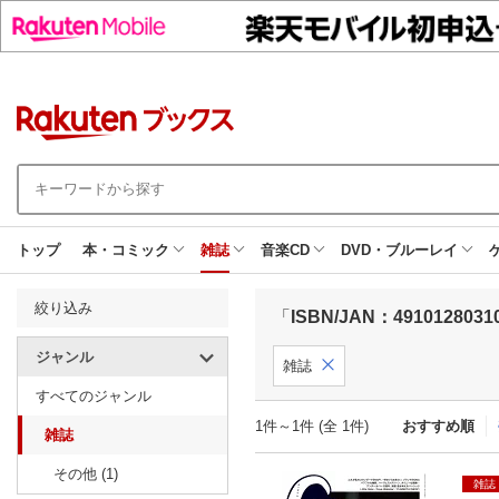
トップ
本・コミック
雑誌
音楽CD
DVD・ブルーレイ
絞り込み
「
ISBN/JAN：4910128031
ジャンル
雑誌
すべてのジャンル
1件～1件 (全 1件)
おすすめ順
雑誌
その他 (1)
雑誌