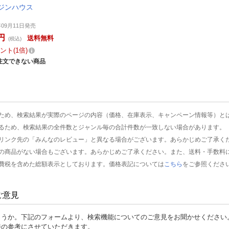
ジンハウス
年09月11日発売
円
送料無料
(税込)
ント
1倍
注文できない商品
ため、検索結果が実際のページの内容（価格、在庫表示、キャンペーン情報等）と
るため、検索結果の全件数とジャンル毎の合計件数が一致しない場合があります。
リンク先の「みんなのレビュー」と異なる場合がございます。あらかじめご了承く
の商品がない場合もございます。あらかじめご了承ください。また、送料・手数料
費税を含めた総額表示としております。価格表記については
こちら
をご参照くださ
ご意見
ょうか。下記のフォームより、検索機能についてのご意見をお聞かせください
善の参考にさせていただきます。