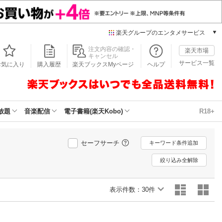
楽天グループのエンタメサービス
本/ゲーム/CD/DVD
注文内容の確認・
楽天市場
キャンセル
楽天ブックス
サービス一覧
お気に入り
購入履歴
楽天ブックスMyページ
ヘルプ
電子書籍
楽天Kobo
雑誌読み放題
楽天マガジン
放題
音楽配信
電子書籍(楽天Kobo)
R18+
音楽配信
楽天ミュージック
動画配信
セーフサーチ
キーワード条件追加
楽天TV
絞り込み全解除
動画配信ガイド
Rakuten PLAY
表示件数：
無料テレビ
30件
Rチャンネル
チケット