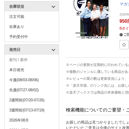
マガ
在庫状況
2025
注文可能
950
在庫あり
8
ポイ
ご
予約受付中
発売日
新刊 / 新作
※ページの更新が定期的に行われている
本日発売
※複数のジャンルに属している商品があ
※レビューの星の数は更新状況により、
今週(08/03-08/06)
※「楽天市場」のリンク先には、お探し
先週(07/27-08/02)
※楽天ブックスでは商品の本体価格と消
2週間前(07/20-07/26)
検索機能についてのご要望・
3週間前(07/13-07/19)
2026年08月
お探しの商品は見つかりましたでし
いただいたご意見は今後のサイト改