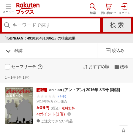
メニュー
「
ISBN/JAN：4910204810861
」の検索結果
雑誌
絞込み
セーフサーチ
おすすめ順
標準
1～1件 (全 1件)
an・an (アン・アン) 2016年 8/3号 [雑誌]
（1件）
2016年07月27日発売
509
円
(税込)
送料無料
4
ポイント
1倍
ご注文できない商品