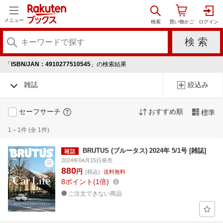
メニュー
「
ISBN/JAN：4910277510545
」の検索結果
雑誌
絞込み
セーフサーチ
おすすめ順
標準
1～1件 (全 1件)
BRUTUS (ブルータス) 2024年 5/1号 [雑誌]
2024年04月15日発売
880
円
(税込)
送料無料
8
ポイント
1倍
ご注文できない商品