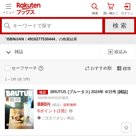
メニュー
「
ISBN/JAN：4910277530444
」の検索結果
雑誌
絞込み
セーフサーチ
おすすめ順
標準
1～1件 (全 1件)
BRUTUS (ブルータス) 2024年 4/15号 [雑誌]
2024年04月01日発売
880
円
(税込)
送料無料
8
ポイント
1倍
ご注文できない商品