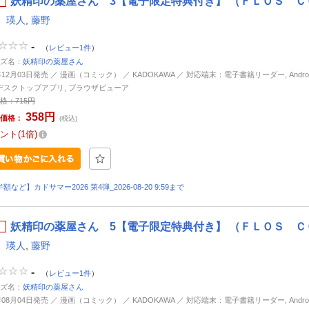
妖精印の薬屋さん 3【電子限定特典付き】 （ＦＬＯＳ Ｃ
 瑛人
,
藤野
-
（
レビュー1件
）
ズ名：
妖精印の薬屋さん
年12月03日発売 ／ 漫画（コミック） ／ KADOKAWA ／ 対応端末：電子書籍リーダー, Android, 
d, デスクトップアプリ, ブラウザビューア
格：
715円
358円
価格：
(税込)
ント
1倍
額など】カドサマー2026 第4弾_2026-08-20 9:59まで
妖精印の薬屋さん 5【電子限定特典付き】 （ＦＬＯＳ Ｃ
 瑛人
,
藤野
-
（
レビュー1件
）
ズ名：
妖精印の薬屋さん
年08月04日発売 ／ 漫画（コミック） ／ KADOKAWA ／ 対応端末：電子書籍リーダー, Android, 