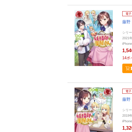
電子
藤野
シリー
202
iPho
1,5
14
ポ
電子
藤野
シリー
201
iPho
1,3