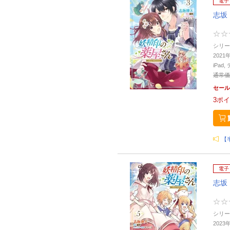
電子
志坂
シリー
2021
iPa
通常価
セール
3
ポイ
【半
電子
志坂
シリー
2023