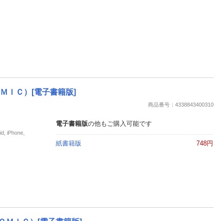
ＭＩＣ）[電子書籍版]
商品番号：4338843400310
電子書籍版
の他もご購入可能です
iPhone,
紙書籍版
748円