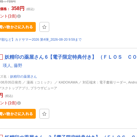
格：
715円
358円
価格：
(税込)
ント
1倍
額など】カドサマー2026 第4弾_2026-08-20 9:59まで
妖精印の薬屋さん 6【電子限定特典付き】 （ＦＬＯＳ ＣＯ
 瑛人
,
藤野
ズ名：
妖精印の薬屋さん
年08月05日発売 ／ 漫画（コミック） ／ KADOKAWA ／ 対応端末：電子書籍リーダー, Android, 
d, デスクトップアプリ, ブラウザビューア
円
(税込)
ント
1倍