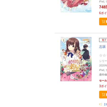
iPa
748
6
ポイ
電子
志坂
シリー
2020
iPa
通常価
セール
3
ポイ
【半