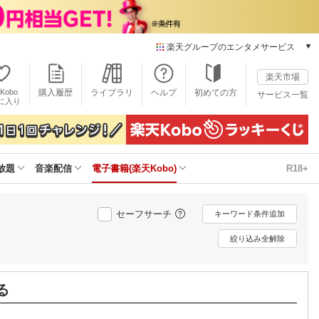
楽天グループのエンタメサービス
電子書籍
楽天市場
楽天Kobo
Kobo
購入履歴
ライブラリ
ヘルプ
初めての方
サービス一覧
本/ゲーム/CD/DVD
に入り
楽天ブックス
雑誌読み放題
楽天マガジン
放題
音楽配信
電子書籍(楽天Kobo)
R18+
音楽配信
楽天ミュージック
動画配信
セーフサーチ
キーワード条件追加
楽天TV
動画配信ガイド
絞り込み全解除
Rakuten PLAY
無料テレビ
Rチャンネル
る
チケット