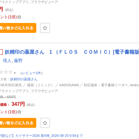
d, デスクトップアプリ, ブラウザビューア
円
(税込)
ント
1倍
妖精印の薬屋さん 1 （ＦＬＯＳ ＣＯＭＩＣ）[電子書籍版
 瑛人
,
藤野
-
（
レビュー1件
）
ズ名：
妖精印の薬屋さん
年06月05日発売 ／ 漫画（コミック） ／ KADOKAWA ／ 対応端末：電子書籍リーダー, Android, 
d, デスクトップアプリ, ブラウザビューア
格：
693円
347円
価格：
(税込)
ント
1倍
額など】カドサマー2026 第4弾_2026-08-20 9:59まで