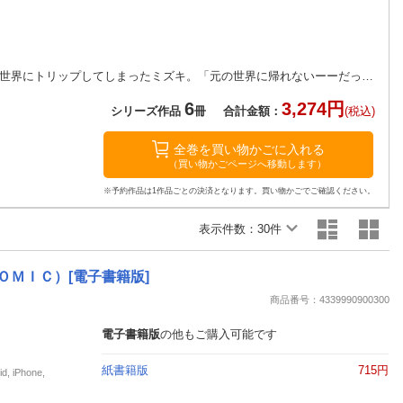
楽天チケット
エンタメニュース
推し楽
自宅に届いた不思議な小箱を開け、妖精のいる異世界にトリップしてしまったミズキ。「元の世界に帰れないーーだったら、まず生計を立てよう！」生活様式も違う世界に戸惑いながらも、植物に詳しい妖精たちの知恵を借りて、ミズキは薬屋を始めることに…！
6
3,274円
シリーズ作品
冊
合計金額：
(税込)
全巻を買い物かごに入れる
（買い物かごページへ移動します）
※予約作品は1作品ごとの決済となります。買い物かごでご確認ください。
表示件数：
30件
ＯＭＩＣ）[電子書籍版]
商品番号：4339990900300
電子書籍版
の他もご購入可能です
紙書籍版
715円
iPhone,