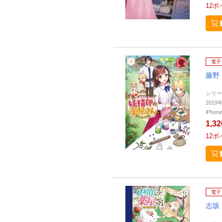
12
ポ
電子
藤野
シリー
201
iPho
1,3
12
ポ
電子
志坂