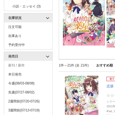
小説・エッセイ (3)
在庫状況
注文可能
在庫あり
予約受付中
発売日
新刊 / 新作
1件～21件 (全 21件)
おすすめ順
本日発売
電子
今週(08/03-08/08)
志坂
先週(07/27-08/02)
2週間前(07/20-07/26)
シリー
2021
3週間前(07/13-07/19)
iPa