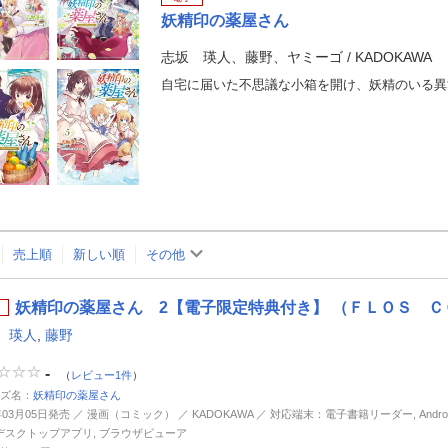
妖精印の薬屋さん
志坂 瑛人、藤野、ヤミーゴ
/
KADOKAWA
売上順
新しい順
その他
妖精印の薬屋さん 2【電子限定特典付き】 （ＦＬＯＳ Ｃ
 瑛人
,
藤野
-
（
レビュー1件
）
ズ名：
妖精印の薬屋さん
年03月05日発売 ／ 漫画（コミック） ／ KADOKAWA ／ 対応端末：電子書籍リーダー, Android, 
d, デスクトップアプリ, ブラウザビューア