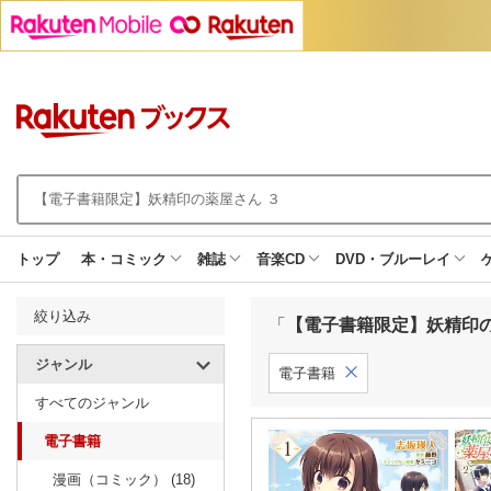
トップ
本・コミック
雑誌
音楽CD
DVD・ブルーレイ
絞り込み
「
【電子書籍限定】妖精印の
ジャンル
電子書籍
すべてのジャンル
電子書籍
漫画（コミック） (18)