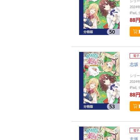
シリー
2024
iPa
88
電子
志坂
シリー
2024
iPa
88
電子
志坂