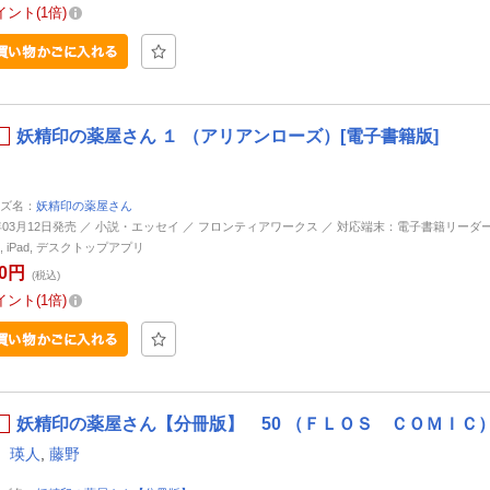
イント
1倍
妖精印の薬屋さん １ （アリアンローズ）[電子書籍版]
ズ名：
妖精印の薬屋さん
9年03月12日発売 ／ 小説・エッセイ ／ フロンティアワークス ／ 対応端末：電子書籍リーダー, An
ne, iPad, デスクトップアプリ
20円
(税込)
イント
1倍
妖精印の薬屋さん【分冊版】 50 （ＦＬＯＳ ＣＯＭＩＣ）
 瑛人
,
藤野