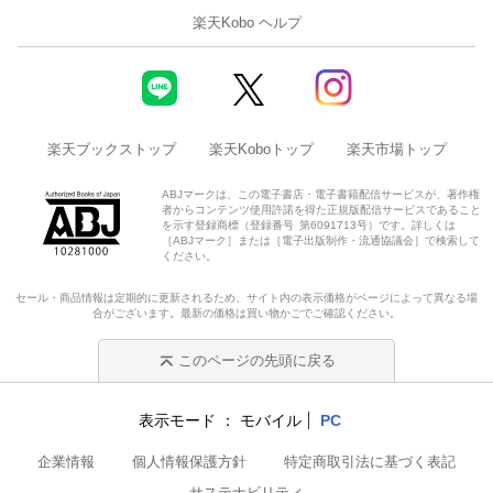
楽天Kobo ヘルプ
楽天ブックストップ
楽天Koboトップ
楽天市場トップ
ABJマークは、この電子書店・電子書籍配信サービスが、著作権
者からコンテンツ使用許諾を得た正規版配信サービスであること
を示す登録商標（登録番号 第6091713号）です。詳しくは
［ABJマーク］または［電子出版制作・流通協議会］で検索して
ください。
セール・商品情報は定期的に更新されるため、サイト内の表示価格がページによって異なる場
合がございます。最新の価格は買い物かごでご確認ください。
このページの先頭に戻る
表示モード
モバイル
PC
企業情報
個人情報保護方針
特定商取引法に基づく表記
サステナビリティ