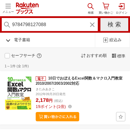
メニュー
電子書籍
絞込み
セーフサーチ
おすすめ順
標準
1～1件 (全 1件)
10日でおぼえるExcel関数＆マクロ入門教室
2010/2007/2003/2002対応
きたみあきこ
2012年09月20日発売
2,178
円
(税込)
19
ポイント
1倍