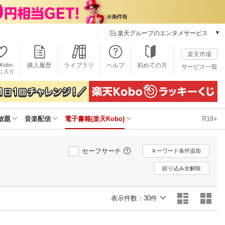
楽天グループのエンタメサービス
電子書籍
楽天市場
楽天Kobo
Kobo
購入履歴
ライブラリ
ヘルプ
初めての方
サービス一覧
本/ゲーム/CD/DVD
に入り
楽天ブックス
雑誌読み放題
楽天マガジン
放題
音楽配信
電子書籍(楽天Kobo)
R18+
音楽配信
楽天ミュージック
動画配信
セーフサーチ
キーワード条件追加
楽天TV
動画配信ガイド
絞り込み全解除
Rakuten PLAY
無料テレビ
表示件数：
30件
Rチャンネル
チケット