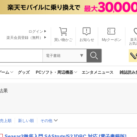
ログイン
楽天会員登録（無料）
買い物かご
お知らせ
Myクーポン
楽天
お気
電子書籍
ゲーム
グッズ
PCソフト・周辺機器
エンタメニュース
雑誌読み
結果
売上順
新しい順
その他
Seasar2徹底入門 SAStruts/S2JDBC 対応 [電子書籍版]