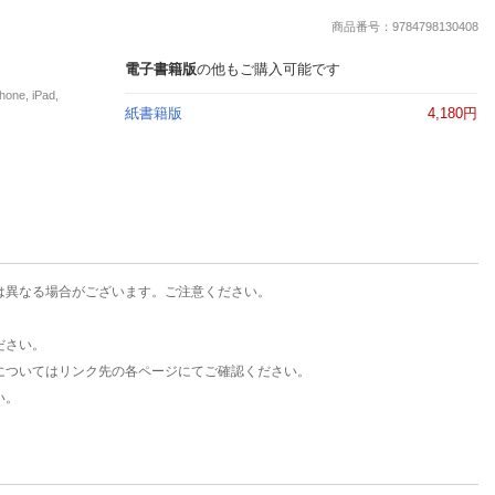
楽天チケット
商品番号：9784798130408
エンタメニュース
推し楽
電子書籍版
の他もご購入可能です
e, iPad,
紙書籍版
4,180円
は異なる場合がございます。ご注意ください。
ださい。
についてはリンク先の各ページにてご確認ください。
い。