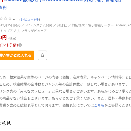
直樹
-
（
レビュー2件
）
年12月15日発売 ／ PC・システム開発 ／ 翔泳社 ／ 対応端末：電子書籍リーダー, Android, iPhon
トップアプリ, ブラウザビューア
80円
(税込)
イント
1倍
ため、検索結果が実際のページの内容（価格、在庫表示、キャンペーン情報等）と
るため、検索結果の全件数とジャンル毎の合計件数が一致しない場合があります。
リンク先の「みんなのレビュー」と異なる場合がございます。あらかじめご了承く
の商品がない場合もございます。あらかじめご了承ください。また、送料・手数料
費税を含めた総額表示としております。価格表記については
こちら
をご参照くださ
ご意見