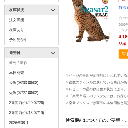
竹添
在庫状況
注文可能
2009
在庫あり
デスク
4,1
予約受付中
38
ポ
発売日
新刊 / 新作
本日発売
※ページの更新が定期的に行われている
※複数のジャンルに属している商品があ
今週(08/03-08/08)
※レビューの星の数は更新状況により、
先週(07/27-08/02)
※「楽天市場」のリンク先には、お探し
2週間前(07/20-07/26)
※楽天ブックスでは商品の本体価格と消
3週間前(07/13-07/19)
検索機能についてのご要望・
2026年08月