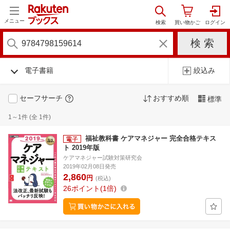
メニュー
電子書籍
絞込み
セーフサーチ
おすすめ順
標準
1～1件 (全 1件)
福祉教科書 ケアマネジャー 完全合格テキス
ト 2019年版
ケアマネジャー試験対策研究会
2019年02月08日発売
2,860
円
(税込)
26
ポイント
1倍