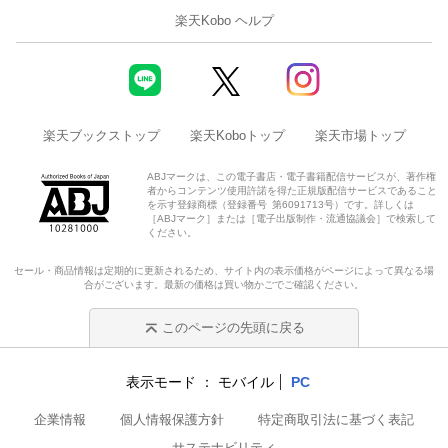
楽天Kobo ヘルプ
楽天ブックストップ
楽天Koboトップ
楽天市場トップ
ABJマークは、この電子書店・電子書籍配信サービスが、著作権
者からコンテンツ使用許諾を得た正規版配信サービスであること
を示す登録商標（登録番号 第6091713号）です。詳しくは
［ABJマーク］または［電子出版制作・流通協議会］で検索して
ください。
セール・商品情報は定期的に更新されるため、サイト内の表示価格がページによって異なる場
合がございます。最新の価格は買い物かごでご確認ください。
このページの先頭に戻る
表示モード
モバイル
PC
企業情報
個人情報保護方針
特定商取引法に基づく表記
サステナビリティ