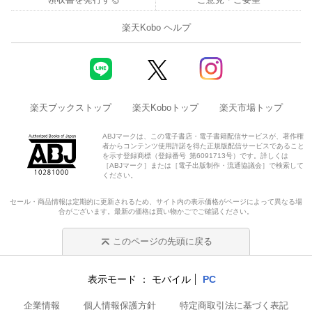
楽天Kobo ヘルプ
楽天ブックストップ
楽天Koboトップ
楽天市場トップ
ABJマークは、この電子書店・電子書籍配信サービスが、著作権
者からコンテンツ使用許諾を得た正規版配信サービスであること
を示す登録商標（登録番号 第6091713号）です。詳しくは
［ABJマーク］または［電子出版制作・流通協議会］で検索して
ください。
セール・商品情報は定期的に更新されるため、サイト内の表示価格がページによって異なる場
合がございます。最新の価格は買い物かごでご確認ください。
このページの先頭に戻る
表示モード
モバイル
PC
企業情報
個人情報保護方針
特定商取引法に基づく表記