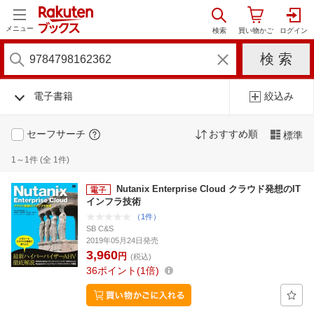
メニュー
電子書籍
絞込み
セーフサーチ
おすすめ順
標準
1～1件 (全 1件)
Nutanix Enterprise Cloud クラウド発想のIT
インフラ技術
（1件）
SB C&S
2019年05月24日発売
3,960
円
(税込)
36
ポイント
1倍