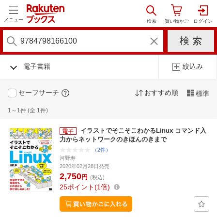
メニュー
電子書籍
絞込み
セーフサーチ
おすすめ順
標準
1～1件 (全 1件)
イラストでそこそこわかるLinux コマンド入
力からネットワークのきほんのきまで
（2件）
河野寿
2020年02月28日発売
2,750
円
(税込)
25
ポイント
1倍