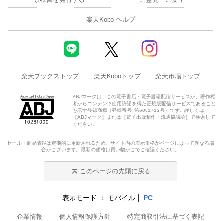
楽天Kobo ヘルプ
楽天ブックストップ
楽天Koboトップ
楽天市場トップ
ABJマークは、この電子書店・電子書籍配信サービスが、著作権
者からコンテンツ使用許諾を得た正規版配信サービスであること
を示す登録商標（登録番号 第6091713号）です。詳しくは
［ABJマーク］または［電子出版制作・流通協議会］で検索して
ください。
セール・商品情報は定期的に更新されるため、サイト内の表示価格がページによって異なる場
合がございます。最新の価格は買い物かごでご確認ください。
このページの先頭に戻る
表示モード
モバイル
PC
企業情報
個人情報保護方針
特定商取引法に基づく表記