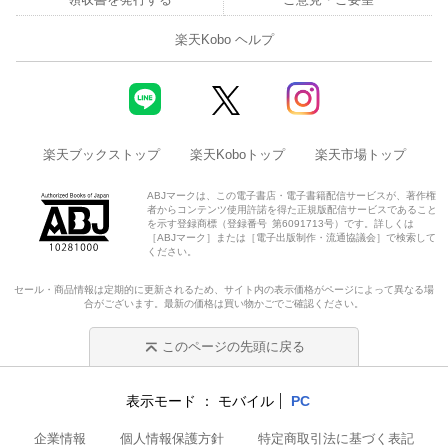
楽天Kobo ヘルプ
楽天ブックストップ
楽天Koboトップ
楽天市場トップ
ABJマークは、この電子書店・電子書籍配信サービスが、著作権
者からコンテンツ使用許諾を得た正規版配信サービスであること
を示す登録商標（登録番号 第6091713号）です。詳しくは
［ABJマーク］または［電子出版制作・流通協議会］で検索して
ください。
セール・商品情報は定期的に更新されるため、サイト内の表示価格がページによって異なる場
合がございます。最新の価格は買い物かごでご確認ください。
このページの先頭に戻る
表示モード
モバイル
PC
企業情報
個人情報保護方針
特定商取引法に基づく表記