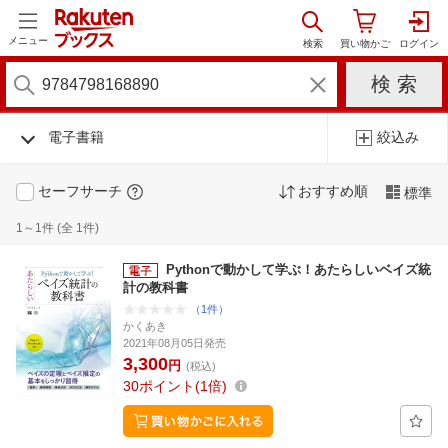
メニュー
電子書籍
絞込み
セーフサーチ
おすすめ順
標準
1～1件 (全 1件)
Pythonで動かして学ぶ！あたらしいベイズ統
計の教科書
（1件）
かくあき
2021年08月05日発売
3,300
円
(税込)
30
ポイント
1倍