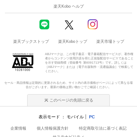
楽天Kobo ヘルプ
楽天ブックストップ
楽天Koboトップ
楽天市場トップ
ABJマークは、この電子書店・電子書籍配信サービスが、著作権
者からコンテンツ使用許諾を得た正規版配信サービスであること
を示す登録商標（登録番号 第6091713号）です。詳しくは
［ABJマーク］または［電子出版制作・流通協議会］で検索して
ください。
セール・商品情報は定期的に更新されるため、サイト内の表示価格がページによって異なる場
合がございます。最新の価格は買い物かごでご確認ください。
このページの先頭に戻る
表示モード
モバイル
PC
企業情報
個人情報保護方針
特定商取引法に基づく表記
サステナビリティ