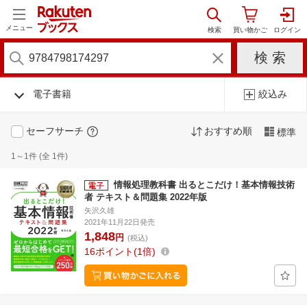
メニュー
電子書籍
絞込み
セーフサーチ
おすすめ順
標準
1～1件 (全 1件)
情報処理教科書 出るとこだけ！基本情報技術
者 テキスト＆問題集 2022年版
矢沢久雄
2021年11月22日発売
1,848
円
(税込)
16
ポイント
1倍