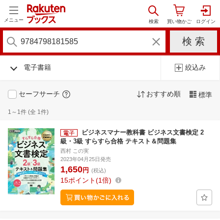
メニュー
電子書籍
絞込み
セーフサーチ
おすすめ順
標準
1～1件 (全 1件)
ビジネスマナー教科書 ビジネス文書検定 2
級・3級 すらすら合格 テキスト＆問題集
西村 この実
2023年04月25日発売
1,650
円
(税込)
15
ポイント
1倍