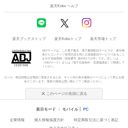
楽天Kobo ヘルプ
楽天ブックストップ
楽天Koboトップ
楽天市場トップ
ABJマークは、この電子書店・電子書籍配信サービスが、著作権
者からコンテンツ使用許諾を得た正規版配信サービスであること
を示す登録商標（登録番号 第6091713号）です。詳しくは
［ABJマーク］または［電子出版制作・流通協議会］で検索して
ください。
セール・商品情報は定期的に更新されるため、サイト内の表示価格がページによって異なる場
合がございます。最新の価格は買い物かごでご確認ください。
このページの先頭に戻る
表示モード
モバイル
PC
企業情報
個人情報保護方針
特定商取引法に基づく表記
サステナビリティ