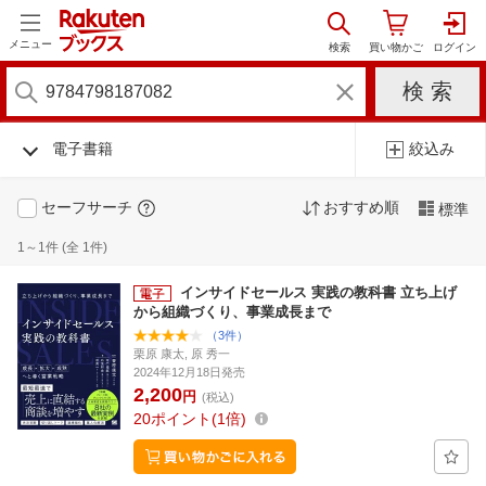
メニュー
電子書籍
絞込み
セーフサーチ
おすすめ順
標準
1～1件 (全 1件)
インサイドセールス 実践の教科書 立ち上げ
から組織づくり、事業成長まで
（3件）
栗原 康太, 原 秀一
2024年12月18日発売
2,200
円
(税込)
20
ポイント
1倍