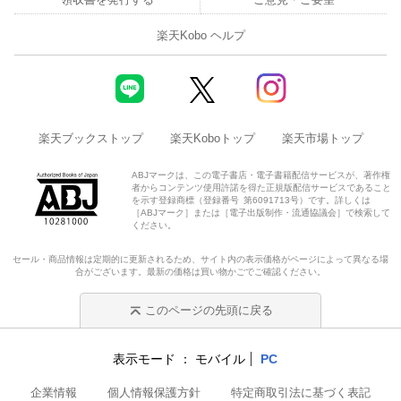
楽天Kobo ヘルプ
楽天ブックストップ
楽天Koboトップ
楽天市場トップ
ABJマークは、この電子書店・電子書籍配信サービスが、著作権
者からコンテンツ使用許諾を得た正規版配信サービスであること
を示す登録商標（登録番号 第6091713号）です。詳しくは
［ABJマーク］または［電子出版制作・流通協議会］で検索して
ください。
セール・商品情報は定期的に更新されるため、サイト内の表示価格がページによって異なる場
合がございます。最新の価格は買い物かごでご確認ください。
このページの先頭に戻る
表示モード
モバイル
PC
企業情報
個人情報保護方針
特定商取引法に基づく表記